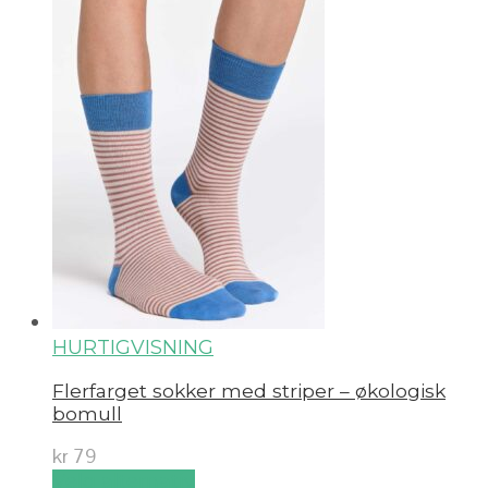
HURTIGVISNING
Flerfarget sokker med striper – økologisk
bomull
kr
79
Velg alternativ