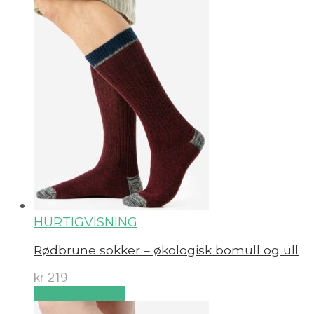
HURTIGVISNING
Rødbrune sokker – økologisk bomull og ull
kr
219
Velg alternativ