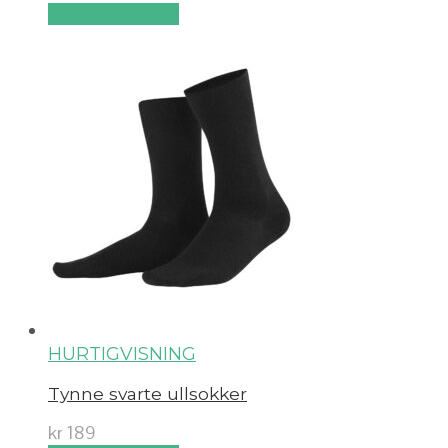
Velg alternativ
HURTIGVISNING
Tynne svarte ullsokker
kr
189