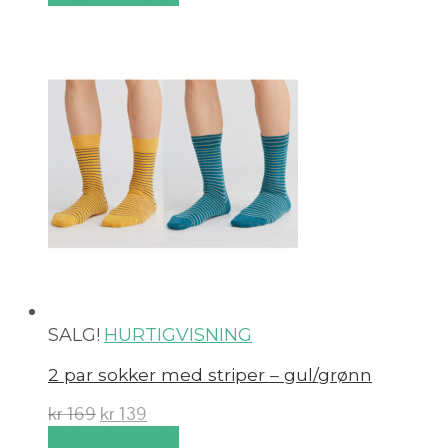
SALG!
HURTIGVISNING
2 par sokker med striper – gul/grønn
kr
169
kr
139
Velg alternativ