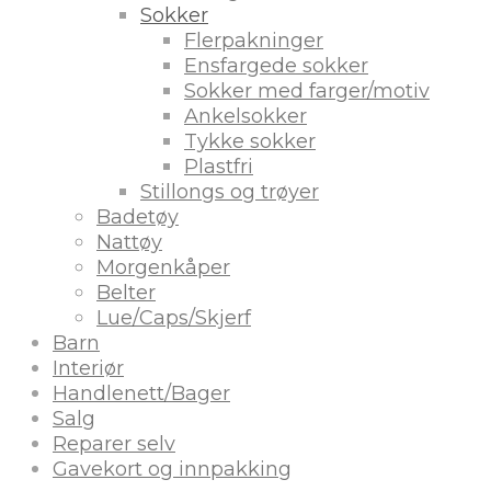
Sokker
Flerpakninger
Ensfargede sokker
Sokker med farger/motiv
Ankelsokker
Tykke sokker
Plastfri
Stillongs og trøyer
Badetøy
Nattøy
Morgenkåper
Belter
Lue/Caps/Skjerf
Barn
Interiør
Handlenett/Bager
Salg
Reparer selv
Gavekort og innpakking