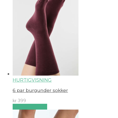
HURTIGVISNING
6 par burgunder sokker
kr
399
Velg alternativ