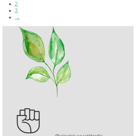
2
3
→