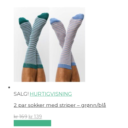
SALG!
HURTIGVISNING
2 par sokker med striper – grønn/blå
kr
169
kr
139
Velg alternativ