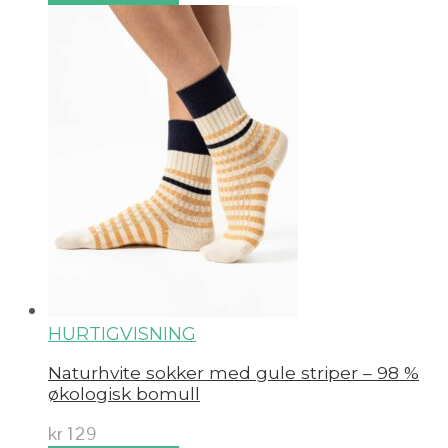
HURTIGVISNING
Naturhvite sokker med gule striper – 98 %
økologisk bomull
kr
129