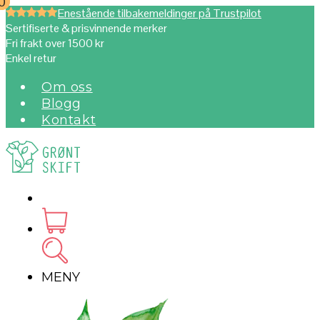
0
0
Enestående tilbakemeldinger på Trustpilot
Sertifiserte & prisvinnende merker
Fri frakt over 1500 kr
Enkel retur
Om oss
Blogg
Kontakt
MENY