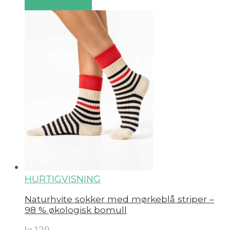
Velg alternativ
HURTIGVISNING
Naturhvite sokker med mørkeblå striper –
98 % økologisk bomull
kr
129