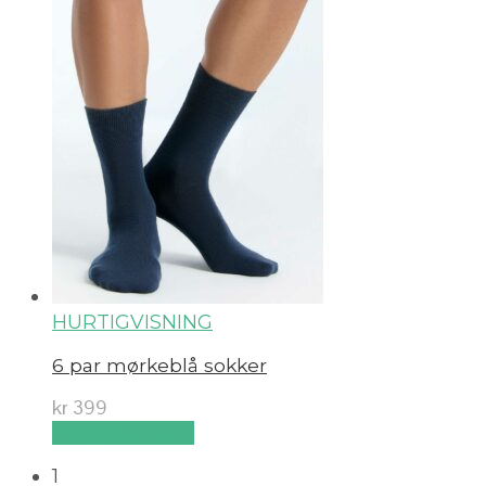
HURTIGVISNING
6 par mørkeblå sokker
kr
399
Velg alternativ
1