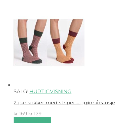
SALG!
HURTIGVISNING
2 par sokker med striper – grønn/oransje
kr
169
kr
139
Velg alternativ