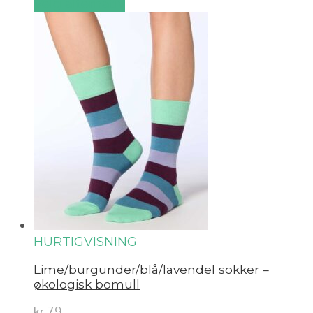
Velg alternativ
HURTIGVISNING
Lime/burgunder/blå/lavendel sokker –
økologisk bomull
kr
79