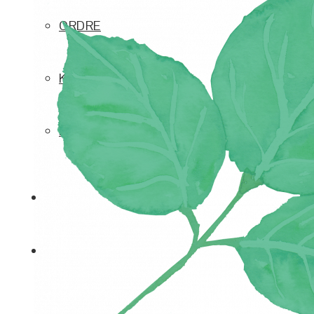
ORDRE
KONTODETALJER
HJELP