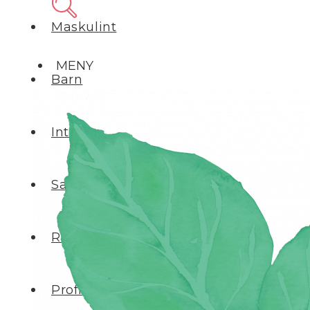
Maskulint
MENY
Barn
Interiør
Salg
Reparer selv
Profilering