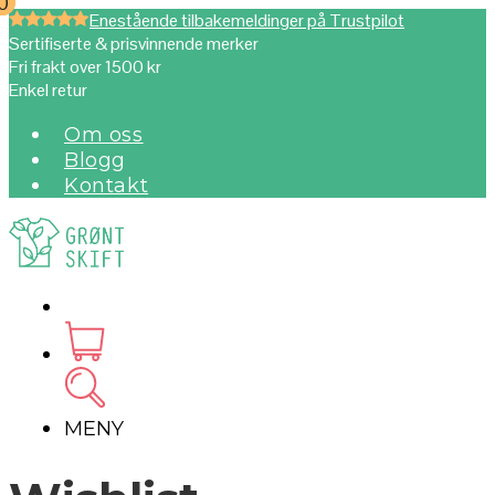
0
0
Enestående tilbakemeldinger på Trustpilot
Sertifiserte & prisvinnende merker
Fri frakt over 1500 kr
Enkel retur
Om oss
Blogg
Kontakt
MENY