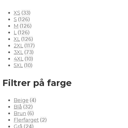
(33)
XS
(126)
S
(126)
M
(126)
L
(126)
XL
(117)
2XL
(73)
3XL
(10)
4XL
(10)
5XL
Filtrer på farge
(4)
Beige
(32)
Blå
(6)
Brun
(2)
Flerfarget
(24)
Grå