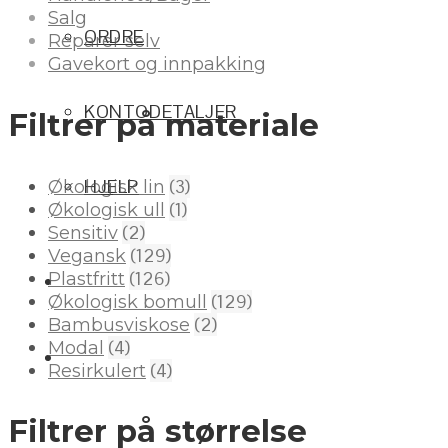
Salg
ORDRE
Reparer selv
Gavekort og innpakking
KONTODETALJER
Filtrer på materiale
(3)
HJELP
Økologisk lin
(1)
Økologisk ull
(2)
Sensitiv
(129)
Vegansk
(126)
Plastfritt
(129)
Økologisk bomull
(2)
Bambusviskose
(4)
Modal
(4)
Resirkulert
Filtrer på størrelse