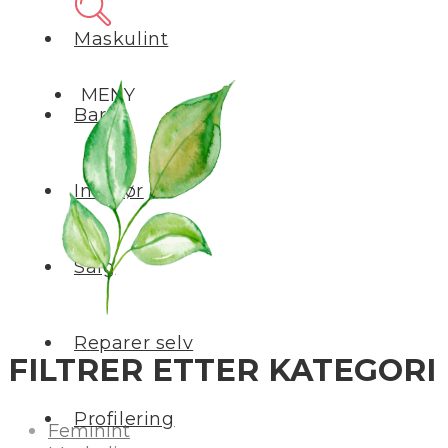
Maskulint
MENY
Barn
Interiør
Salg
Reparer selv
FILTRER ETTER KATEGORI
Profilering
Feminint