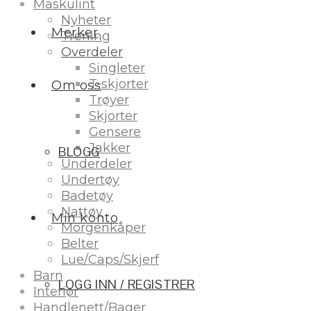
Maskulint
Nyheter
Merker
Trening
Overdeler
Singleter
T-skjorter
Om oss
Trøyer
Skjorter
Gensere
Jakker
BLOGG
Underdeler
Undertøy
Badetøy
Nattøy
Min konto
Morgenkåper
Belter
Lue/Caps/Skjerf
Barn
LOGG INN / REGISTRER
Interiør
Handlenett/Bager