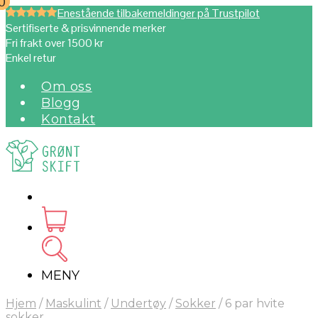
0
0
Enestående tilbakemeldinger på Trustpilot
Sertifiserte & prisvinnende merker
Fri frakt over 1500 kr
Enkel retur
Om oss
Blogg
Kontakt
MENY
Hjem
/
Maskulint
/
Undertøy
/
Sokker
/
6 par hvite
sokker