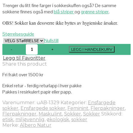
Trenger du litt fine farger i sokkeskuffen også? De samme
sokkene finnes også med
blå striper
og
grønne striper
.
OBS! Sokker kan dessverre ikke byttes av hygieniske årsaker.
Størrelsesguide
Nullstill
LEGG I HANDLEKURV
Legg til Favoritter
Share this product
Fri frakt over 1500 kr
Enkel retur - ferdig returlapp i hver pakke
Pakkes i resirkulert papir eller papp.
Varenummer:
uAB-1329
Kategorier:
Ensfargede
sokker
,
Ensfargede sokker
,
Feminint
,
Flerpakninger
,
Flerpakninger
,
Maskulint
,
Sokker
,
Sokker
Stikkord:
etisk
,
miljøvennlig
,
økologisk
,
sokker
Merke:
Albero Natur