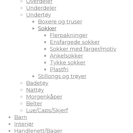
Overdeler
Underdeler
Undertøy
Boxere og truser
Sokker
Flerpakninger
Ensfargede sokker
Sokker med farger/motiv
Ankelsokker
Tykke sokker
Plastfri
Stillongs og trøyer
Badetøy
Nattøy
Morgenkåper
Belter
Lue/Caps/Skjerf
Barn
Interiør
Handlenett/Bager