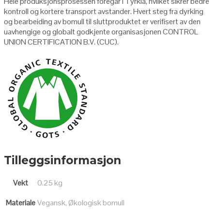
Hele produksjonsprosessen foregår i Tyrkia, hvilket sikrer bedre
kontroll og kortere transport avstander. Hvert steg fra dyrking
og bearbeiding av bomull til sluttproduktet er verifisert av den
uavhengige og globalt godkjente organisasjonen CONTROL
UNION CERTIFICATION B.V. (CUC).
Tilleggsinformasjon
Vekt
0.25 kg
Materiale
Vegansk, Økologisk bomull