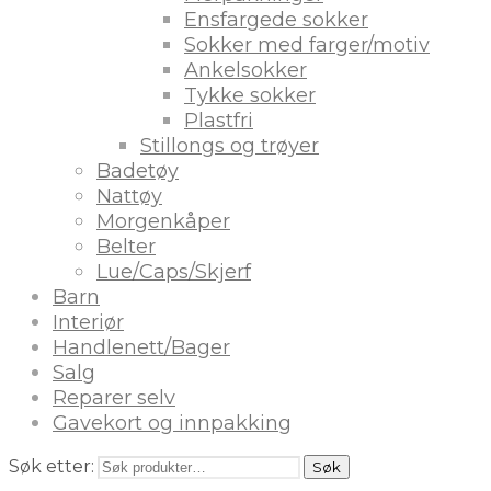
Ensfargede sokker
Sokker med farger/motiv
Ankelsokker
Tykke sokker
Plastfri
Stillongs og trøyer
Badetøy
Nattøy
Morgenkåper
Belter
Lue/Caps/Skjerf
Barn
Interiør
Handlenett/Bager
Salg
Reparer selv
Gavekort og innpakking
Søk etter:
Søk