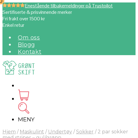
0
0
Enestående tilbakemeldinger på Trustpilot
Sertifiserte & prisvinnende merker
Fri frakt over 1500 kr
Enkel retur
Om oss
Blogg
Kontakt
MENY
Hjem
/
Maskulint
/
Undertøy
/
Sokker
/
2 par sokker
med striper – gul/grønn