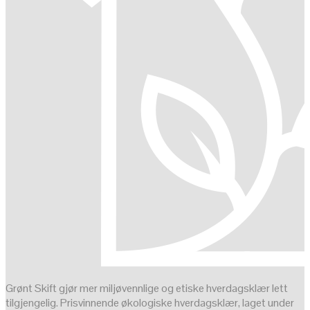
Grønt Skift gjør mer miljøvennlige og etiske hverdagsklær lett
tilgjengelig. Prisvinnende økologiske hverdagsklær, laget under