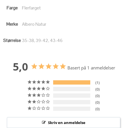
Farge
Flerfarget
Merke
Albero Natur
Størrelse
35-38, 39-42, 43-46
5,0
Basert på 1 anmeldelser
1
0
0
0
0
Skriv en anmeldelse