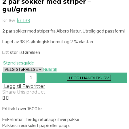
2 par sokker med striper –
gul/grønn
kr
169
kr
139
2 par sokker med striper fra Albero Natur. Utrolig god passform!
Laget av 98 % økologisk bomull og 2 % elastan
Litt stor i størrelsen
Størrelsesguide
Nullstill
LEGG I HANDLEKURV
Legg til Favoritter
Share this product
Fri frakt over 1500 kr
Enkel retur - ferdig returlapp i hver pakke
Pakkes i resirkulert papir eller papp.