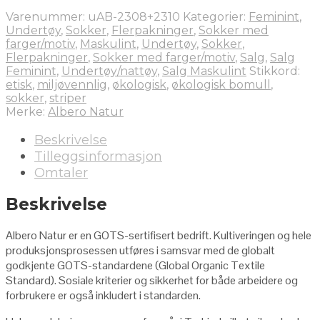
Varenummer:
uAB-2308+2310
Kategorier:
Feminint
,
Undertøy
,
Sokker
,
Flerpakninger
,
Sokker med
farger/motiv
,
Maskulint
,
Undertøy
,
Sokker
,
Flerpakninger
,
Sokker med farger/motiv
,
Salg
,
Salg
Feminint
,
Undertøy/nattøy
,
Salg Maskulint
Stikkord:
etisk
,
miljøvennlig
,
økologisk
,
økologisk bomull
,
sokker
,
striper
Merke:
Albero Natur
Beskrivelse
Tilleggsinformasjon
Omtaler
Beskrivelse
Albero Natur er en GOTS-sertifisert bedrift. Kultiveringen og hele
produksjonsprosessen utføres i samsvar med de globalt
godkjente GOTS-standardene (Global Organic Textile
Standard). Sosiale kriterier og sikkerhet for både arbeidere og
forbrukere er også inkludert i standarden.