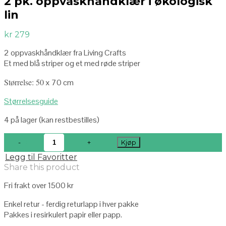
2 pk. oppvaskhåndklær i økologisk
lin
kr
279
2 oppvaskhåndklær fra Living Crafts
Et med blå striper og et med røde striper
Størrelse: 50
x 70 cm
Størrelsesguide
4 på lager (kan restbestilles)
Kjøp
Legg til Favoritter
Share this product
Fri frakt over 1500 kr
Enkel retur - ferdig returlapp i hver pakke
Pakkes i resirkulert papir eller papp.