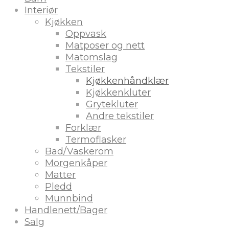
Interiør
Kjøkken
Oppvask
Matposer og nett
Matomslag
Tekstiler
Kjøkkenhåndklær
Kjøkkenkluter
Grytekluter
Andre tekstiler
Forklær
Termoflasker
Bad/Vaskerom
Morgenkåper
Matter
Pledd
Munnbind
Handlenett/Bager
Salg