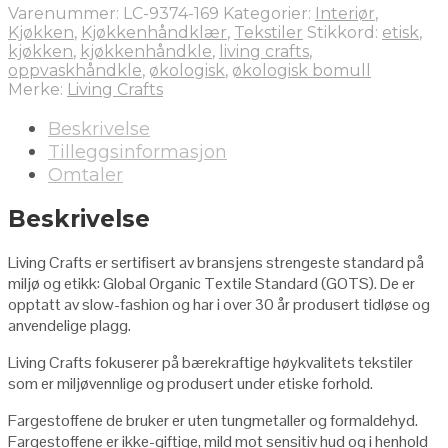
Varenummer:
LC-9374-169
Kategorier:
Interiør
,
Kjøkken
,
Kjøkkenhåndklær
,
Tekstiler
Stikkord:
etisk
,
kjøkken
,
kjøkkenhåndkle
,
living crafts
,
oppvaskhåndkle
,
økologisk
,
økologisk bomull
Merke:
Living Crafts
Beskrivelse
Tilleggsinformasjon
Omtaler
Beskrivelse
Living Crafts er sertifisert av bransjens strengeste standard på
miljø og etikk: Global Organic Textile Standard (GOTS). De er
opptatt av slow-fashion og har i over 30 år produsert tidløse og
anvendelige plagg.
Living Crafts fokuserer på bærekraftige høykvalitets tekstiler
som er miljøvennlige og produsert under etiske forhold.
Fargestoffene de bruker er uten tungmetaller og formaldehyd.
Fargestoffene er ikke-giftige, mild mot sensitiv hud og i henhold