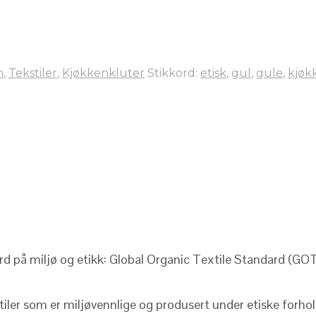
n
,
Tekstiler
,
Kjøkkenkluter
Stikkord:
etisk
,
gul
,
gule
,
kjøk
ard på miljø og etikk: Global Organic Textile Standard (GOT
tiler som er miljøvennlige og produsert under etiske forhol