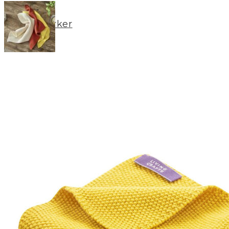
Merker
Om oss
BLOGG
Min konto
LOGG INN / REGISTRER