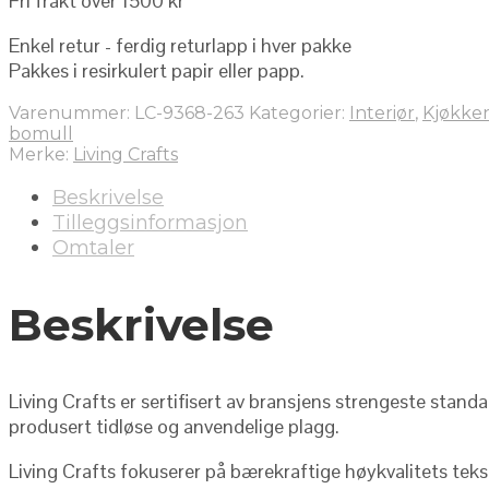
Fri frakt over 1500 kr
Enkel retur - ferdig returlapp i hver pakke
Pakkes i resirkulert papir eller papp.
Varenummer:
LC-9368-263
Kategorier:
Interiør
,
Kjøkke
bomull
Merke:
Living Crafts
Beskrivelse
Tilleggsinformasjon
Omtaler
Beskrivelse
Living Crafts er sertifisert av bransjens strengeste stand
produsert tidløse og anvendelige plagg.
Living Crafts fokuserer på bærekraftige høykvalitets teks