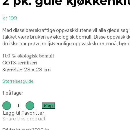
2 pk. gule kjøkkenkl
kr
199
Med disse bærekraftige oppvaskklutene vil alle glede seg 
takket være bruken av økologisk bomull. Disse oppvaskklu
du ikke har prøvd miljøvennlige oppvaskkluter ennå, bør d
100 % økologisk bomull
GOTS-sertifisert
Størrelse:
28 x 28 cm
Størrelsesguide
1 på lager
Kjøp
Legg til Favoritter
Share this product