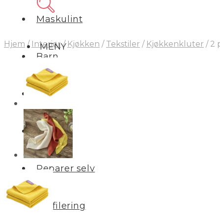
Maskulint
Hjem
/
Interiør
/
Kjøkken
/
Tekstiler
/
Kjøkkenkluter
/
2 
MENY
Barn
Interiør
Salg
Reparer selv
Profilering