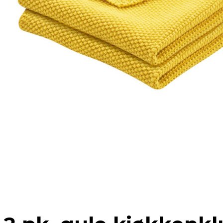
ORDRE
KONTODETALJER
HJELP