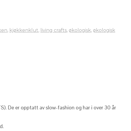
ken
,
kjøkkenklut
,
living crafts
,
økologisk
,
økologisk
S). De er opptatt av slow-fashion og har i over 30 år
d.