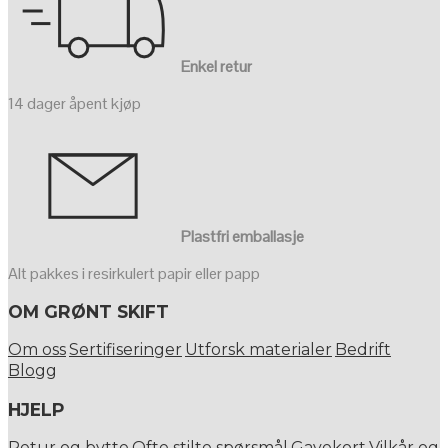
Enkel retur
14 dager åpent kjøp
Plastfri emballasje
Alt pakkes i resirkulert papir eller papp
OM GRØNT SKIFT
Om oss
Sertifiseringer
Utforsk materialer
Bedrift
Blogg
HJELP
Retur og bytte
Ofte stilte spørsmål
Gavekort
Vilkår og