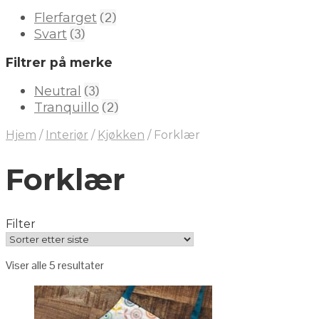
(2)
Flerfarget
(3)
Svart
Filtrer på merke
(3)
Neutral
(2)
Tranquillo
Hjem
/
Interiør
/
Kjøkken
/
Forklær
Forklær
Filter
Viser alle 5 resultater