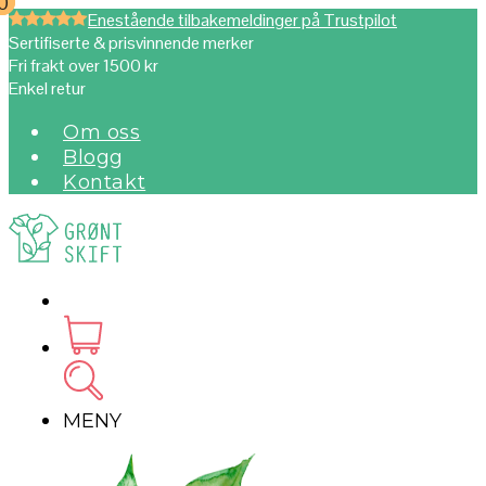
0
0
Enestående tilbakemeldinger på Trustpilot
Sertifiserte & prisvinnende merker
Fri frakt over 1500 kr
Enkel retur
Om oss
Blogg
Kontakt
MENY