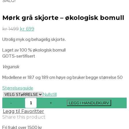
SALG!
Mørk grå skjorte – økologisk bomull
kr
1499
kr
699
Utrolig myk og behagelig skjorte.
Laget av 100 % økologisk bomull
GOTS-sertifisert
Vegansk
Modellene er 187 og 189 cm høye og bruker begge størrelse 50
Størrelsesguide
Nullstill
LEGG I HANDLEKURV
Legg til Favoritter
Share this product
Fri frakt over 1500 kr