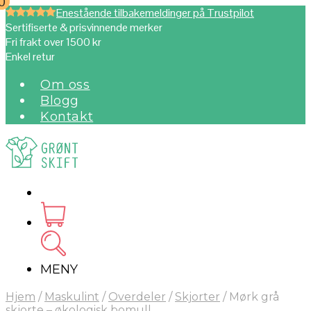
0
0
Enestående tilbakemeldinger på Trustpilot
Sertifiserte & prisvinnende merker
Fri frakt over 1500 kr
Enkel retur
Om oss
Blogg
Kontakt
MENY
Hjem
/
Maskulint
/
Overdeler
/
Skjorter
/
Mørk grå
skjorte – økologisk bomull