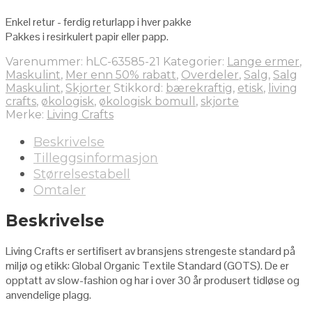
Enkel retur - ferdig returlapp i hver pakke
Pakkes i resirkulert papir eller papp.
Varenummer:
hLC-63585-21
Kategorier:
Lange ermer
,
Maskulint
,
Mer enn 50% rabatt
,
Overdeler
,
Salg
,
Salg
Maskulint
,
Skjorter
Stikkord:
bærekraftig
,
etisk
,
living
crafts
,
økologisk
,
økologisk bomull
,
skjorte
Merke:
Living Crafts
Beskrivelse
Tilleggsinformasjon
Størrelsestabell
Omtaler
Beskrivelse
Living Crafts er sertifisert av bransjens strengeste standard på
miljø og etikk: Global Organic Textile Standard (GOTS). De er
opptatt av slow-fashion og har i over 30 år produsert tidløse og
anvendelige plagg.