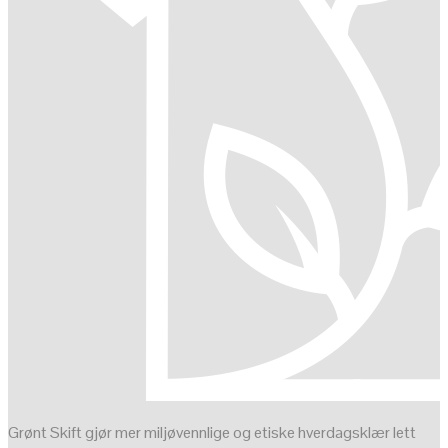
Grønt Skift gjør mer miljøvennlige og etiske hverdagsklær lett