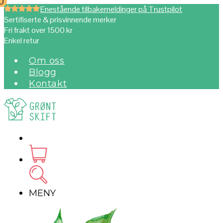
0
0
Enestående tilbakemeldinger på Trustpilot
Sertifiserte & prisvinnende merker
Fri frakt over 1500 kr
Enkel retur
Om oss
Blogg
Kontakt
MENY