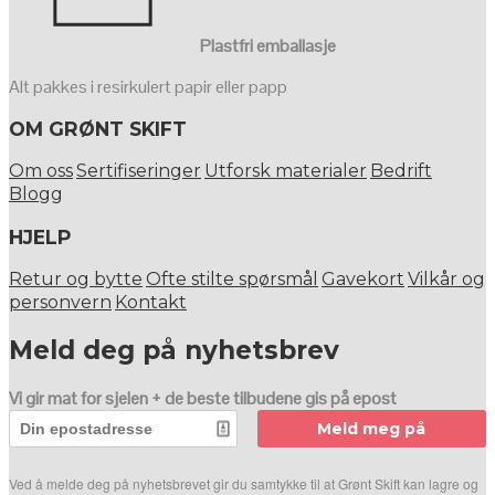
Plastfri emballasje
Alt pakkes i resirkulert papir eller papp
OM GRØNT SKIFT
Om oss
Sertifiseringer
Utforsk materialer
Bedrift
Blogg
HJELP
Retur og bytte
Ofte stilte spørsmål
Gavekort
Vilkår og
personvern
Kontakt
Meld deg på nyhetsbrev
Vi gir mat for sjelen + de beste tilbudene gis på epost
Meld meg på
Ved å melde deg på nyhetsbrevet gir du samtykke til at Grønt Skift kan lagre og