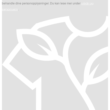
behandle dine personopplysninger. Du kan lese mer under
vilkår og
.
personvern