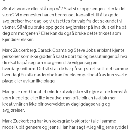
Skal vi snooze eller stå opp nå? Skal vi re opp sengen, eller la det
være? Vi mennesker har en begrenset kapasitet til å ta gode
avgjørelser hver dag, og vi utsettes for valg fra det sekundet vi
våkner. Så vil du bruke opp gode avgjørelser på hva du skal ha på
deg om morgenen? Eller kan du også bruke dette trikset som
kjendiser elsker.
Mark Zuckerberg, Barack Obama og Steve Jobs er blant kjente
personer som ikke gidder å kaste bort tid og beslutninger på hva
de skal ha på seg om morgenen. De velger seg en
hverdagsuniform. Det vil si at de har på seg stort sett det samme
hver dag! En slik garderobe kan for eksempel bestå av kun svarte
plagg eller av kun like plagg.
Mange er redd for at et mindre utvalg klær vil gjøre at de fremstår
som kjedelige eller lite kreative, men ofte blir en faktisk mer
kreativ når en ikke blir overveldet av dagligdagse valg og
avgjørelser.
Mark Zuckerberg har kun koksgråe t-skjorter (alle i samme
modell), blå gensere og jeans. Han har sagt «Jeg vil gjerne rydde i