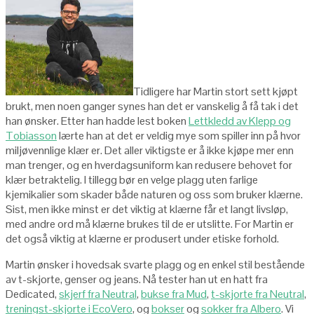
Tidligere har Martin stort sett kjøpt
brukt, men noen ganger synes han det er vanskelig å få tak i det
han ønsker. Etter han hadde lest boken
Lettkledd av Klepp og
Tobiasson
lærte han at det er veldig mye som spiller inn på hvor
miljøvennlige klær er. Det aller viktigste er å ikke kjøpe mer enn
man trenger, og en hverdagsuniform kan redusere behovet for
klær betraktelig. I tillegg bør en velge plagg uten farlige
kjemikalier som skader både naturen og oss som bruker klærne.
Sist, men ikke minst er det viktig at klærne får et langt livsløp,
med andre ord må klærne brukes til de er utslitte. For Martin er
det også viktig at klærne er produsert under etiske forhold.
Martin ønsker i hovedsak svarte plagg og en enkel stil bestående
av t-skjorte, genser og jeans. Nå tester han ut en hatt fra
Dedicated,
skjerf fra Neutral
,
bukse fra Mud
,
t-skjorte fra Neutral
,
treningst-skjorte i EcoVero
, og
bokser
og
sokker fra Albero
. Vi