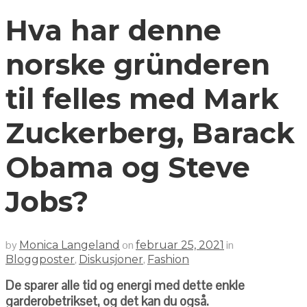
Hva har denne
norske gründeren
til felles med Mark
Zuckerberg, Barack
Obama og Steve
Jobs?
by
on
in
Monica Langeland
februar 25, 2021
,
,
Bloggposter
Diskusjoner
Fashion
De sparer alle tid og energi med dette enkle
garderobetrikset, og det kan du også.