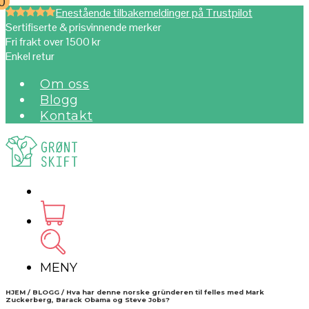
0
0
Enestående tilbakemeldinger på Trustpilot
Sertifiserte & prisvinnende merker
Fri frakt over 1500 kr
Enkel retur
Om oss
Blogg
Kontakt
MENY
HJEM / BLOGG / Hva har denne norske gründeren til felles med Mark
Zuckerberg, Barack Obama og Steve Jobs?