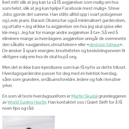
livet mitt slik at jeg kan ta så få avgjørelser som mulig om hva
som helst, slik at jeg kan hjelpe Facebook mest mulig». Steve
Jobs gjorde det samme. Han stilte alltid opp i svart pologenser
og Levis jeans. Barack Obama har også minimalisert garderoben,
og uttalte «Jeg vil ikke ta avgjørelser om hva jeg skal spise eller
kle meg i. Jeg har for mange andre avgjørelser å ta». Så ved å
eliminere mange av hverdagens avgjørelser unngår de overnevnte
den såkalte «avgjørelses utmattelsen» eller «
desicion fatigue
».
De ønsker å spare energien, kreativiteten og beslutningsevnen til
viktigere valg enn hva de skal ha på seg.
Men det er ikke bare kjendisene som kan få nytte av dette trikset.
Hverdagsgarderobe passer for deg med en hektisk hverdag,
sånn som grundere, småbarnsforeldre, ledere og folk i kreative
yrker.
En som vil teste hverdagsuniform er
Martin Skadal
grunnleggeren
av
World Saving Hustle
. Han kontaktet oss i Grønt Skift for å få
noen tips og råd.