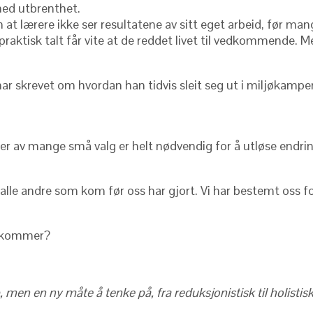
med utbrenthet.
 at lærere ikke ser resultatene av sitt eget arbeid, før ma
e praktisk talt får vite at de reddet livet til vedkommende
har skrevet om hvordan han tidvis sleit seg ut i miljøkampe
ner av mange små valg er helt nødvendig for å utløse endri
le andre som kom før oss har gjort. Vi har bestemt oss for
t kommer?
, men en ny måte å tenke på, fra reduksjonistisk til holistis