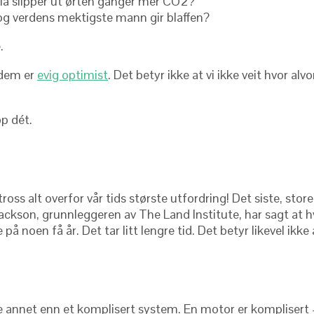
aria slipper ut ørten ganger mer CO2?
 og verdens mektigste mann gir blaffen?
.
 dem er
evig optimist
. Det betyr ikke at vi ikke veit hvor alv
p dét.
tross alt overfor vår tids største utfordring! Det siste, st
ackson, grunnleggeren av The Land Institute, har sagt at hvi
å noen få år. Det tar litt lengre tid. Det betyr likevel ikke 
oe annet enn et komplisert system. En motor er komplisert