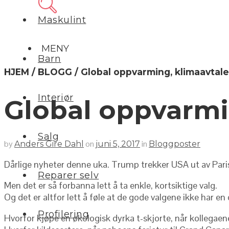
Maskulint
MENY
Barn
HJEM / BLOGG / Global oppvarming, klimaavtale
Interiør
Global oppvarmi
Salg
by
on
in
Anders Gire Dahl
juni 5, 2017
Bloggposter
Dårlige nyheter denne uka. Trump trekker USA ut av Parisa
Reparer selv
Men det er så forbanna lett å ta enkle, kortsiktige valg.
Og det er altfor lett å føle at de gode valgene ikke har en d
Profilering
Hvorfor kjøpe en økologisk dyrka t-skjorte, når kollegaene