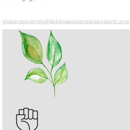
global oppvarming
håp
klimaavtalen
parisavtalen
trump