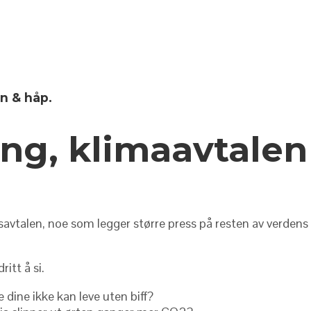
n & håp.
ng, klimaavtalen
vtalen, noe som legger større press på resten av verdens be
ritt å si.
 dine ikke kan leve uten biff?