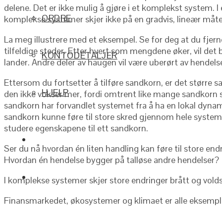
delene. Det er ikke mulig å gjøre i et komplekst system. 
ORDRE
komplekse systemer skjer ikke på en gradvis, lineær måte
La meg illustrere med et eksempel. Se for deg at du fjerne
tilfeldige steder. Etter hvert som mengdene øker, vil de
KONTODETALJER
lander. Andre deler av haugen vil være uberørt av hendels
Ettersom du fortsetter å tilføre sandkorn, er det større s
HJELP
den ikke vokser mer, fordi omtrent like mange sandkorn so
sandkorn har forvandlet systemet fra å ha en lokal dynami
sandkorn kunne føre til store skred gjennom hele system
studere egenskapene til ett sandkorn.
Ser du nå hvordan én liten handling kan føre til store end
Hvordan én hendelse bygger på talløse andre hendelser?
I komplekse systemer skjer store endringer brått og vold
Finansmarkedet, økosystemer og klimaet er alle eksemp