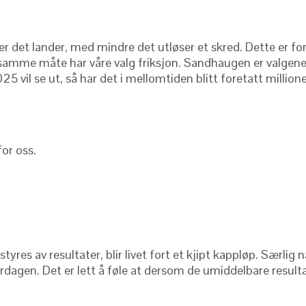
er det lander, med mindre det utløser et skred. Dette er for
å samme måte har våre valg friksjon. Sandhaugen er valgene 
25 vil se ut, så har det i mellomtiden blitt foretatt millio
for oss.
styres av resultater, blir livet fort et kjipt kappløp. Særli
dagen. Det er lett å føle at dersom de umiddelbare resultate