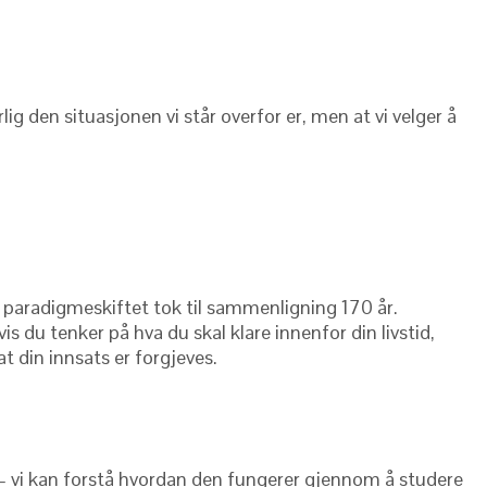
orlig den situasjonen vi står overfor er, men at vi velger å
ore paradigmeskiftet tok til sammenligning 170 år.
s du tenker på hva du skal klare innenfor din livstid,
at din innsats er forgjeves.
 – vi kan forstå hvordan den fungerer gjennom å studere