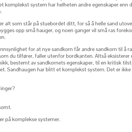
I et komplekst system har helheten andre egenskaper enn de
.
r alt som står på stuebordet ditt, for så å helle sand utove
t bygges opp små hauger, og noen ganger vil små ras foreko
en.
annsynlighet for at nye sandkorn får andre sandkorn til å ra
m du tilfører, faller utenfor bordkanten. Altså eksisterer
kk, bestemt av sandkornets egenskaper, til en kritisk tilst
et. Sandhaugen har blitt et komplekst system. Det er ikke
ringer?
somt.
ler på komplekse systemer.