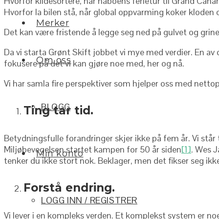
Hvorfor kildesortere, når naboens ferietur til Grand Can
Hvorfor la bilen stå, når global oppvarming koker kloden
Merker
Det kan være fristende å legge seg ned på gulvet og grine
Da vi starta Grønt Skift jobbet vi mye med verdier. En av
Om oss
fokusere på det vi kan gjøre noe med, her og nå.
Vi har samla fire perspektiver som hjelper oss med nettop
BLOGG
Ting tar tid.
Betydningsfulle forandringer skjer ikke på fem år. Vi står 
Miljøbevegelsen startet kampen for 50 år siden
[1]
. Wes J
Min konto
tenker du ikke stort nok. Beklager, men det fikser seg ikke p
Forstå endring.
LOGG INN / REGISTRER
Vi lever i en kompleks verden. Et komplekst system er n