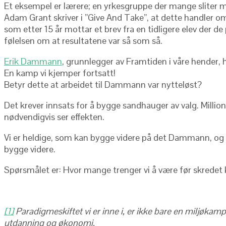
Et eksempel er lærere; en yrkesgruppe der mange sliter 
Adam Grant skriver i ”Give And Take”, at dette handler om
som etter 15 år mottar et brev fra en tidligere elev der d
følelsen om at resultatene var så som så.
Erik Dammann
, grunnlegger av Framtiden i våre hender, 
En kamp vi kjemper fortsatt!
Betyr dette at arbeidet til Dammann var nytteløst?
Det krever innsats for å bygge sandhauger av valg. Millio
nødvendigvis ser effekten.
Vi er heldige, som kan bygge videre på det Dammann, og al
bygge videre.
Spørsmålet er: Hvor mange trenger vi å være før skrede
[1]
Paradigmeskiftet vi er inne i, er ikke bare en miljøkamp
utdanning og økonomi.