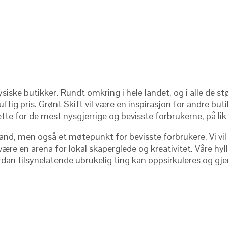
ysiske butikker. Rundt omkring i hele landet, og i alle de st
rnuftig pris. Grønt Skift vil være en inspirasjon for andre 
il rette for de mest nysgjerrige og bevisste forbrukerne, på 
tand, men også et møtepunkt for bevisste forbrukere. Vi vil l
il være en arena for lokal skaperglede og kreativitet. Våre hy
rdan tilsynelatende ubrukelig ting kan oppsirkuleres og gj