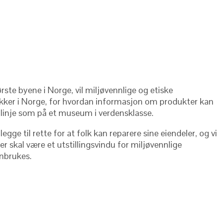
ørste byene i Norge, vil miljøvennlige og etiske
butikker i Norge, for hvordan informasjon om produkter kan
lik linje som på et museum i verdensklasse.
egge til rette for at folk kan reparere sine eiendeler, og vi
ller skal være et utstillingsvindu for miljøvennlige
enbrukes.