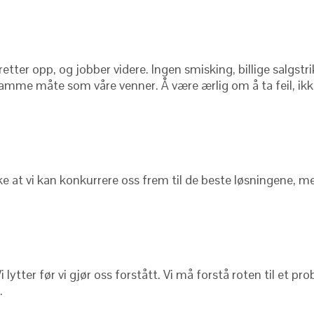
t, retter opp, og jobber videre. Ingen smisking, billige salgs
me måte som våre venner. Å være ærlig om å ta feil, ikke 
kke at vi kan konkurrere oss frem til de beste løsningene, 
ytter før vi gjør oss forstått. Vi må forstå roten til et probl
.