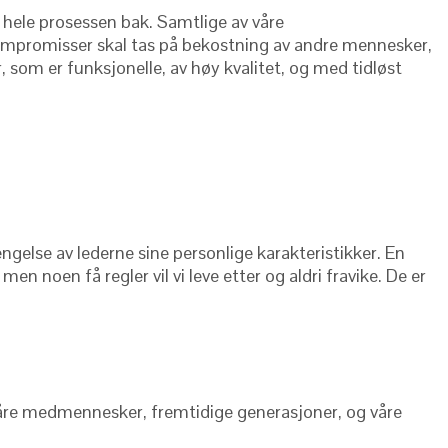
og hele prosessen bak. Samtlige av våre
kompromisser skal tas på bekostning av andre mennesker,
er, som er funksjonelle, av høy kvalitet, og med tidløst
lengelse av lederne sine personlige karakteristikker. En
n noen få regler vil vi leve etter og aldri fravike. De er
, våre medmennesker, fremtidige generasjoner, og våre