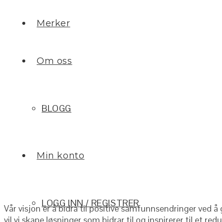
Merker
Om oss
BLOGG
Min konto
LOGG INN / REGISTRER
Vår visjon er å bidra til positive samfunnsendringer ved å
vil vi skape løsninger som bidrar til og inspirerer til et re