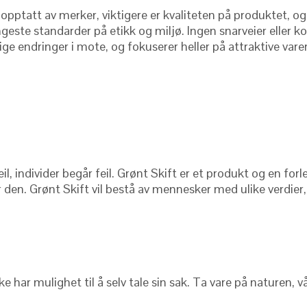
 så opptatt av merker, viktigere er kvaliteten på produktet, 
este standarder på etikk og miljø. Ingen snarveier eller 
tadige endringer i mote, og fokuserer heller på attraktive var
il, individer begår feil. Grønt Skift er et produkt og en for
en. Grønt Skift vil bestå av mennesker med ulike verdier, me
kke har mulighet til å selv tale sin sak. Ta vare på naturen