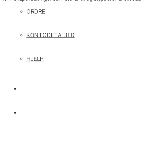
ORDRE
KONTODETALJER
HJELP