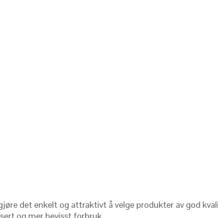
 gjøre det enkelt og attraktivt å velge produkter av god kv
dusert og mer bevisst forbruk.