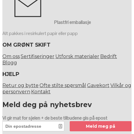
Plastfri emballasje
Alt pakkes i resirkulert papir eller papp
OM GRØNT SKIFT
Om oss
Sertifiseringer
Utforsk materialer
Bedrift
Blogg
HJELP
Retur og bytte
Ofte stilte spørsmål
Gavekort
Vilkår og
personvern
Kontakt
Meld deg på nyhetsbrev
Vi gir mat for sjelen + de beste tilbudene gis på epost
Meld meg på