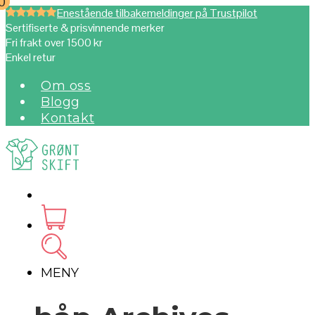
0
0
Enestående tilbakemeldinger på Trustpilot
Sertifiserte & prisvinnende merker
Fri frakt over 1500 kr
Enkel retur
Om oss
Blogg
Kontakt
MENY