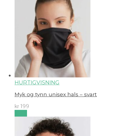
HURTIGVISNING
Myk og tynn unisex hals – svart
kr
199
Kjøp