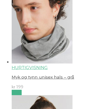
HURTIGVISNING
Myk og tynn unisex hals – grå
kr
199
Kjøp