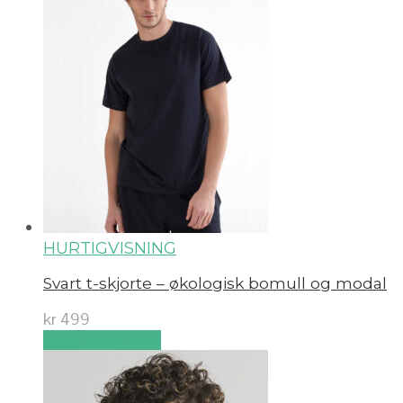
HURTIGVISNING
Svart t-skjorte – økologisk bomull og modal
kr
499
Velg alternativ