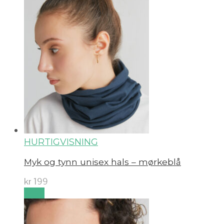
HURTIGVISNING
Myk og tynn unisex hals – mørkeblå
kr
199
Kjøp