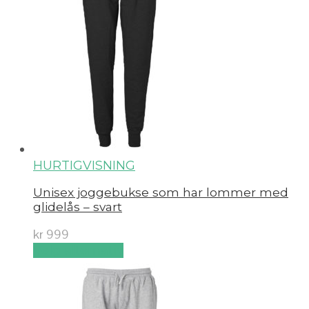
HURTIGVISNING
Unisex joggebukse som har lommer med
glidelås – svart
kr
999
Velg alternativ