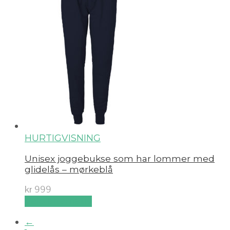
HURTIGVISNING
Unisex joggebukse som har lommer med
glidelås – mørkeblå
kr
999
Velg alternativ
←