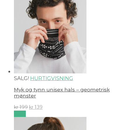
SALG!
HURTIGVISNING
Myk og tynn unisex hals – geometrisk
mønster
kr
199
kr
139
Kjøp