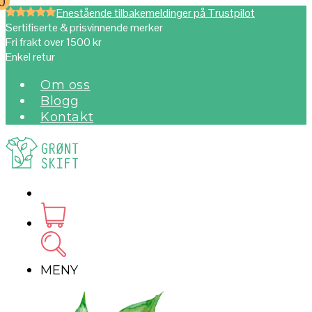
0
0
Enestående tilbakemeldinger på Trustpilot
Sertifiserte & prisvinnende merker
Fri frakt over 1500 kr
Enkel retur
Om oss
Blogg
Kontakt
MENY