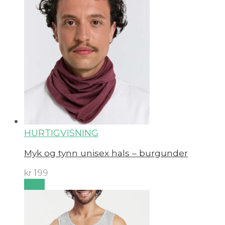
HURTIGVISNING
Myk og tynn unisex hals – burgunder
kr
199
Kjøp