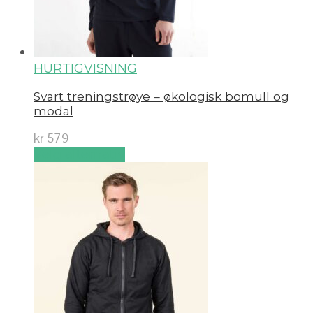
HURTIGVISNING
Svart treningstrøye – økologisk bomull og
modal
kr
579
Velg alternativ