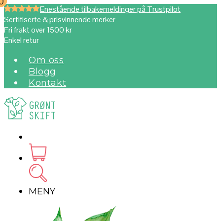
0
0
Enestående tilbakemeldinger på Trustpilot
Sertifiserte & prisvinnende merker
Fri frakt over 1500 kr
Enkel retur
Om oss
Blogg
Kontakt
MENY