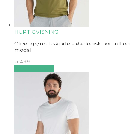
HURTIGVISNING
Olivengrønn t-skjorte – økologisk bomull og
modal
kr
499
Velg alternativ