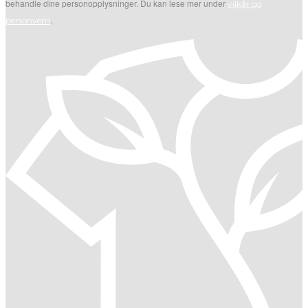
behandle dine personopplysninger. Du kan lese mer under
vilkår og
.
personvern