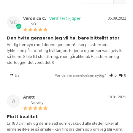
Veronica C.
05.09.2022
VC
NO
Den hvite genseren jeg vil ha, bare bittelitt stor
Veldig fornøyd med denne genseren! Liker passformen, 
tykkelsen på stoffet og hvitfargen. Er jente og bruker vanligvis S, 
så herre-S ble litt stor til meg, men går akkurat. Passformen og 
stoffet gjør det verdt det:))
Del
Var denne anmeldelsen nyttig?
0
0
Anett
18.01.2021
A
Norway
Flott kvalitet
Er 183 cm høy og denne satt som et skudd alle steder. Liker at 