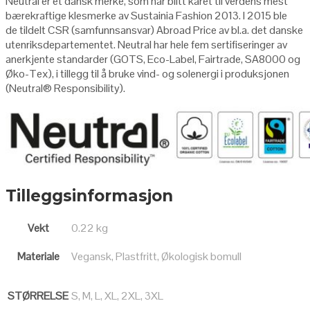
Neutral er et dansk merke, som har blitt kåret til verdens mest
bærekraftige klesmerke av Sustainia Fashion 2013. I 2015 ble
de tildelt CSR (samfunnsansvar) Abroad Price av bl.a. det danske
utenriksdepartementet. Neutral har hele fem sertifiseringer av
anerkjente standarder (GOTS, Eco-Label, Fairtrade, SA8000 og
Øko-Tex), i tillegg til å bruke vind- og solenergi i produksjonen
(Neutral
®
Responsibility
).
Tilleggsinformasjon
Vekt
0.22 kg
Materiale
Vegansk, Plastfritt, Økologisk bomull
STØRRELSE
S, M, L, XL, 2XL, 3XL