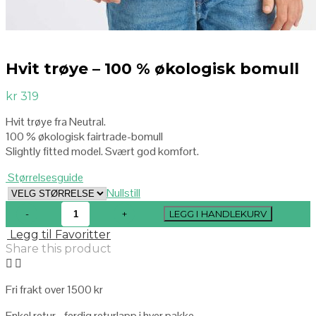
Hvit trøye – 100 % økologisk bomull
kr
319
Hvit trøye fra Neutral.
100 % økologisk fairtrade-bomull
Slightly fitted model. Svært god komfort.
Størrelsesguide
Nullstill
LEGG I HANDLEKURV
Legg til Favoritter
Share this product
Fri frakt over 1500 kr
Enkel retur - ferdig returlapp i hver pakke