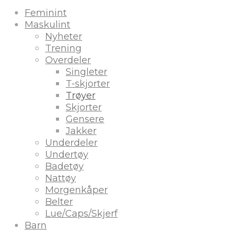
Feminint
Maskulint
Nyheter
Trening
Overdeler
Singleter
T-skjorter
Trøyer
Skjorter
Gensere
Jakker
Underdeler
Undertøy
Badetøy
Nattøy
Morgenkåper
Belter
Lue/Caps/Skjerf
Barn