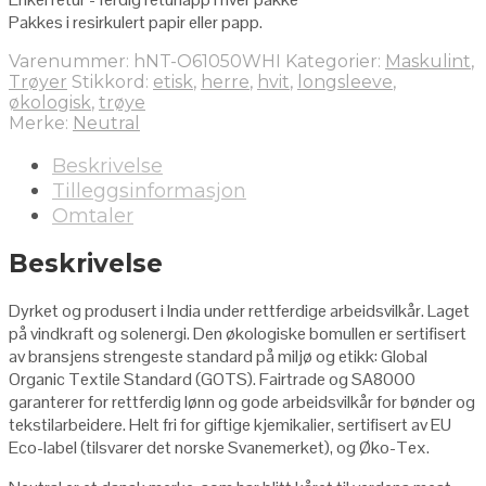
Pakkes i resirkulert papir eller papp.
Varenummer:
hNT-O61050WHI
Kategorier:
Maskulint
,
Trøyer
Stikkord:
etisk
,
herre
,
hvit
,
longsleeve
,
økologisk
,
trøye
Merke:
Neutral
Beskrivelse
Tilleggsinformasjon
Omtaler
Beskrivelse
Dyrket og produsert i India under rettferdige arbeidsvilkår. Laget
på vindkraft og solenergi. Den økologiske bomullen er sertifisert
av bransjens strengeste standard på miljø og etikk: Global
Organic Textile Standard (GOTS). Fairtrade og SA8000
garanterer for rettferdig lønn og gode arbeidsvilkår for bønder og
tekstilarbeidere. Helt fri for giftige kjemikalier, sertifisert av EU
Eco-label (tilsvarer det norske Svanemerket), og Øko-Tex.