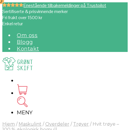
0
0
Enestående tilbakemeldinger på Trustpilot
Sertifiserte & prisvinnende merker
Fri frakt over 1500 kr
Enkel retur
Om oss
Blogg
Kontakt
MENY
Hjem
/
Maskulint
/
Overdeler
/
Trøyer
/
Hvit trøye –
100 % økologisk bomull