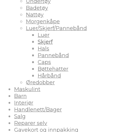
Undertøy
Badetøy
Nattøy
Morgenkåpe
Luer/Skjerf/Pannebånd
Luer
Skjerf
Hals
Pannebånd
Caps
Bøttehatter
Hårbånd
Øredobber
Maskulint
Barn
Interiør
Handlenett/Bager
Salg
Reparer selv
Gavekort og innpakking