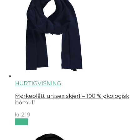
HURTIGVISNING
Mørkeblått unisex skjerf – 100 % økologisk
bomull
kr
219
Kjøp