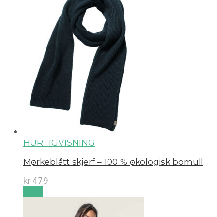
HURTIGVISNING
Mørkeblått skjerf – 100 % økologisk bomull
kr
479
Kjøp