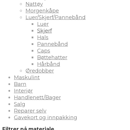
Nattøy
Morgenkåpe
Luer/Skjerf/Pannebånd
Luer
Skjerf
Hals
Pannebånd
Caps
Bøttehatter
Hårbånd
Øredobber
Maskulint
Barn
Interiør
Handlenett/Bager
Salg
Reparer selv
Gavekort og innpakking
Filtrer på materiale