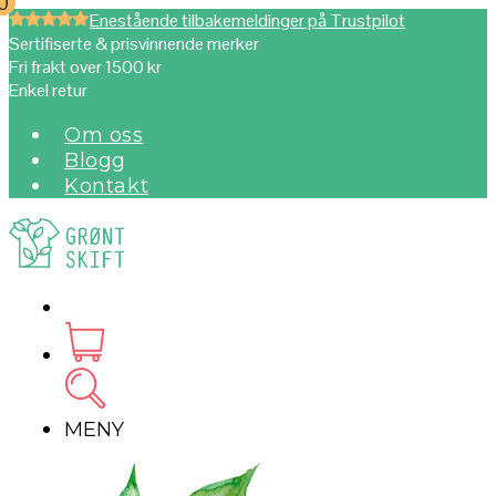
0
0
Enestående tilbakemeldinger på Trustpilot
Sertifiserte & prisvinnende merker
Fri frakt over 1500 kr
Enkel retur
Om oss
Blogg
Kontakt
MENY