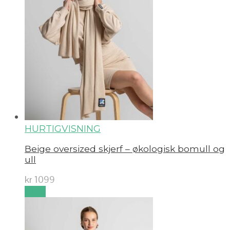
HURTIGVISNING
Beige oversized skjerf – økologisk bomull og
ull
kr
1099
Kjøp