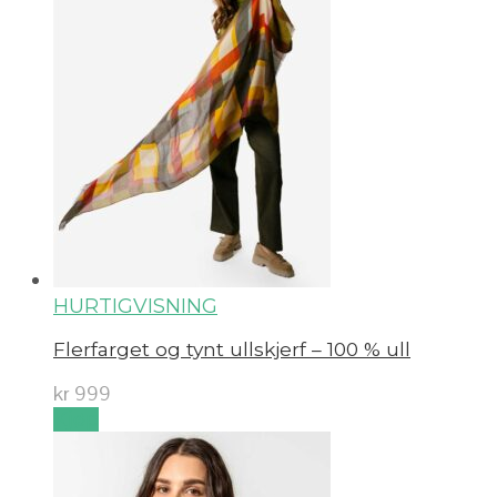
HURTIGVISNING
Flerfarget og tynt ullskjerf – 100 % ull
kr
999
Kjøp