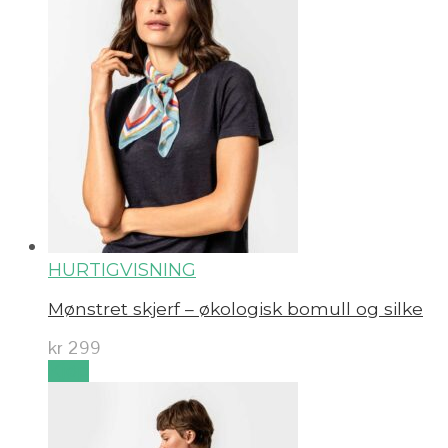
HURTIGVISNING
Mønstret skjerf – økologisk bomull og silke
kr
299
Kjøp