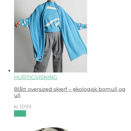
HURTIGVISNING
Blått oversized skjerf – økologisk bomull og
ull
kr
1099
Kjøp