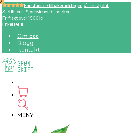
0
0
Enestående tilbakemeldinger på Trustpilot
Sertifiserte & prisvinnende merker
Fri frakt over 1500 kr
Enkel retur
Om oss
Blogg
Kontakt
MENY