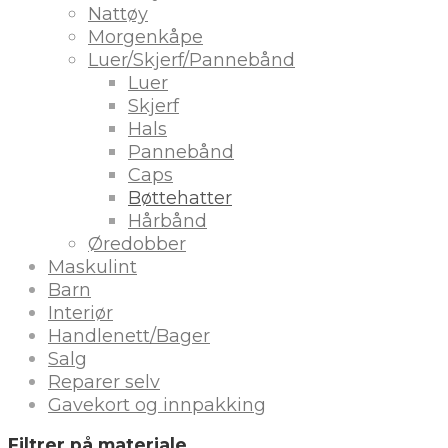
Nattøy
Morgenkåpe
Luer/Skjerf/Pannebånd
Luer
Skjerf
Hals
Pannebånd
Caps
Bøttehatter
Hårbånd
Øredobber
Maskulint
Barn
Interiør
Handlenett/Bager
Salg
Reparer selv
Gavekort og innpakking
Filtrer på materiale