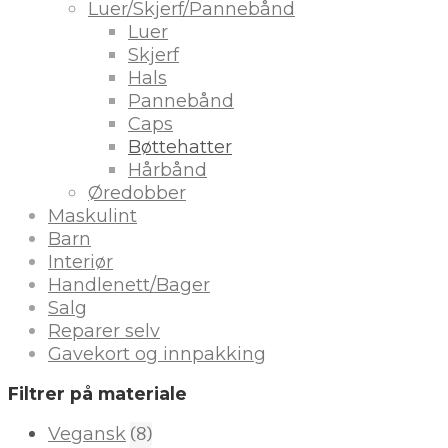
Luer/Skjerf/Pannebånd
Luer
Skjerf
Hals
Pannebånd
Caps
Bøttehatter
Hårbånd
Øredobber
Maskulint
Barn
Interiør
Handlenett/Bager
Salg
Reparer selv
Gavekort og innpakking
Filtrer på materiale
(8)
Vegansk