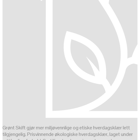
Grønt Skift gjør mer miljøvennlige og etiske hverdagsklær lett
tilgjengelig. Prisvinnende økologiske hverdagsklær, laget under