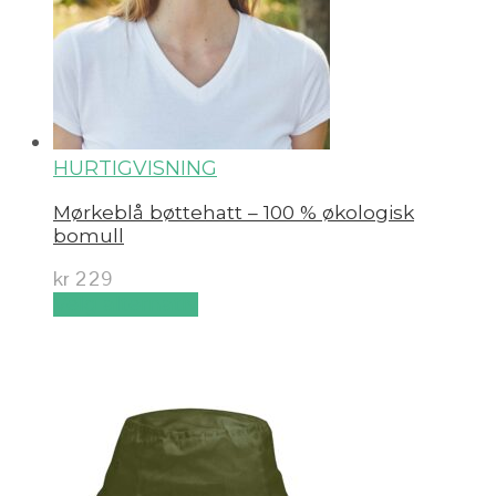
HURTIGVISNING
Mørkeblå bøttehatt – 100 % økologisk
bomull
kr
229
Velg alternativ