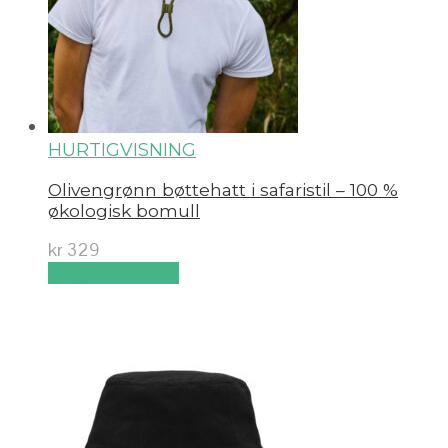
HURTIGVISNING
Olivengrønn bøttehatt i safaristil – 100 %
økologisk bomull
kr
329
Velg alternativ