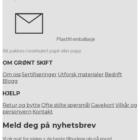
Plastfri emballasje
Alt pakkes i resirkulert papir eller papp
OM GRØNT SKIFT
Om oss
Sertifiseringer
Utforsk materialer
Bedrift
Blogg
HJELP
Retur og bytte
Ofte stilte spørsmål
Gavekort
Vilkår og
personvern
Kontakt
Meld deg på nyhetsbrev
Vi gir mat for sjelen + de beste tilbudene gis på epost