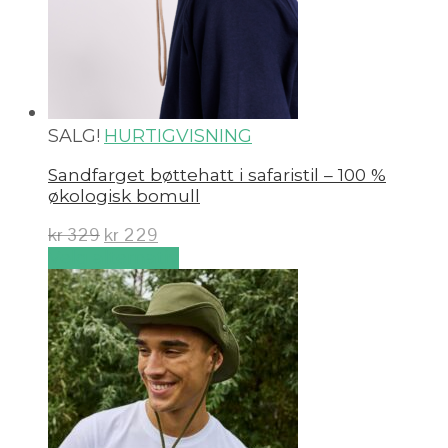
SALG!
HURTIGVISNING
Sandfarget bøttehatt i safaristil – 100 %
økologisk bomull
kr
329
kr
229
Velg alternativ