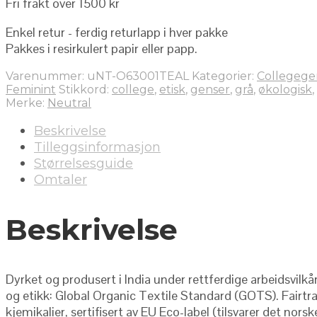
Fri frakt over 1500 kr
Enkel retur - ferdig returlapp i hver pakke
Pakkes i resirkulert papir eller papp.
Varenummer:
uNT-O63001TEAL
Kategorier:
Collegege
Feminint
Stikkord:
college
,
etisk
,
genser
,
grå
,
økologisk
,
Merke:
Neutral
Beskrivelse
Tilleggsinformasjon
Størrelsesguide
Omtaler
Beskrivelse
Dyrket og produsert i India under rettferdige arbeidsvilkå
og etikk: Global Organic Textile Standard (GOTS). Fairtra
kjemikalier, sertifisert av EU Eco-label (tilsvarer det no