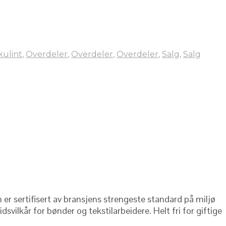
kulint
,
Overdeler
,
Overdeler
,
Overdeler
,
Salg
,
Salg
 er sertifisert av bransjens strengeste standard på miljø
ilkår for bønder og tekstilarbeidere. Helt fri for giftige