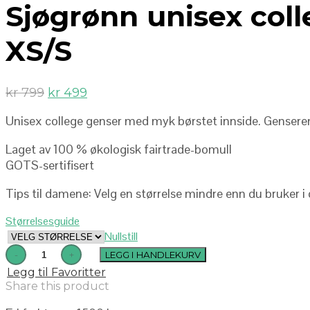
Sjøgrønn unisex col
XS/S
kr
799
kr
499
Unisex college genser med myk børstet innside. Genseren
Laget av 100 % økologisk fairtrade-bomull
GOTS-sertifisert
Tips til damene: Velg en størrelse mindre enn du bruker i
Størrelsesguide
Nullstill
LEGG I HANDLEKURV
Legg til Favoritter
Share this product