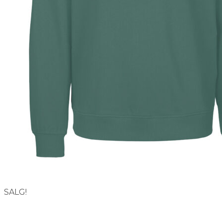
ORDRE
KONTODETALJER
HJELP
SALG!