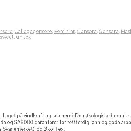
nsere
,
Collegegensere
,
Feminint
,
Gensere
,
Gensere
,
Mas
sweat
,
unisex
r. Laget på vindkraft og solenergi. Den økologiske bomullen
de og SA8000 garanterer for rettferdig lønn og gode arbeidsv
rske Svanemerket), og Øko-Tex.