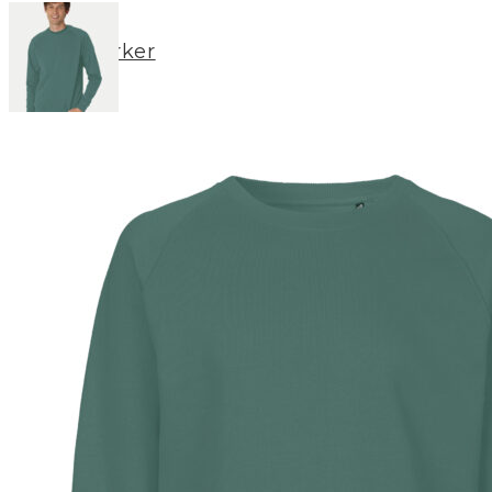
Merker
Om oss
BLOGG
Min konto
LOGG INN / REGISTRER