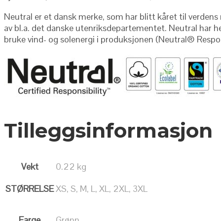
Neutral er et dansk merke, som har blitt kåret til verde
av bl.a. det danske utenriksdepartementet. Neutral har he
bruke vind- og solenergi i produksjonen (Neutral
®
Respon
Tilleggsinformasjon
Vekt
0.22 kg
STØRRELSE
XS, S, M, L, XL, 2XL, 3XL
Farge
Grønn