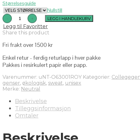
Størrelsesguide
Nullstill
LEGG I HANDLEKURV
Legg til Favoritter
Share this product
Fri frakt over 1500 kr
Enkel retur - ferdig returlapp i hver pakke
Pakkes i resirkulert papir eller papp.
Varenummer:
uNT-O63001ROY
Kategorier:
Collegege
genser
,
økologisk
,
sweat
,
unisex
Merke:
Neutral
Beskrivelse
Tilleggsinformasjon
Omtaler
Beskrivelse