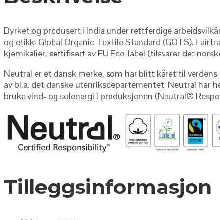
Dyrket og produsert i India under rettferdige arbeidsvilkå
og etikk: Global Organic Textile Standard (GOTS). Fairtra
kjemikalier, sertifisert av EU Eco-label (tilsvarer det no
Neutral er et dansk merke, som har blitt kåret til verde
av bl.a. det danske utenriksdepartementet. Neutral har he
bruke vind- og solenergi i produksjonen (Neutral
®
Respon
Tilleggsinformasjon