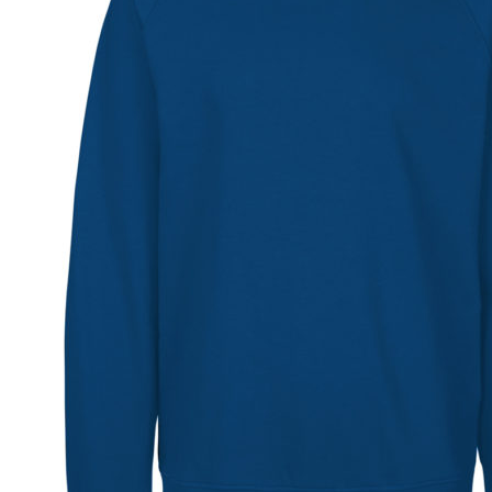
ORDRE
KONTODETALJER
HJELP