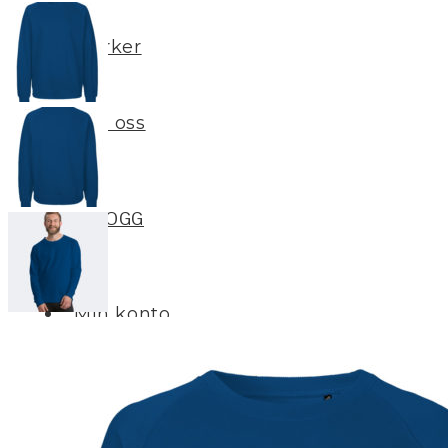
Merker
Om oss
BLOGG
Min konto
LOGG INN / REGISTRER