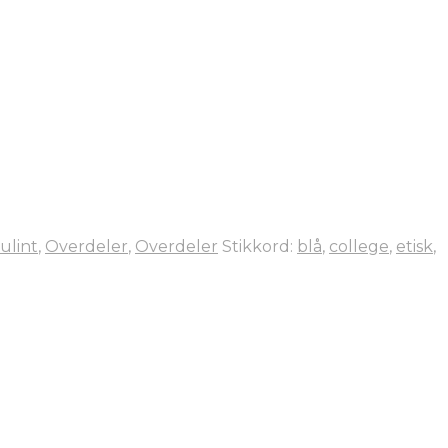
ulint
,
Overdeler
,
Overdeler
Stikkord:
blå
,
college
,
etisk
,