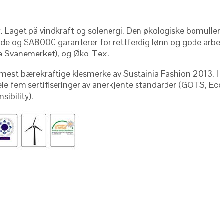
r. Laget på vindkraft og solenergi. Den økologiske bomullen
de og SA8000 garanterer for rettferdig lønn og gode arbeidsv
rske Svanemerket), og Øko-Tex.
ns mest bærekraftige klesmerke av Sustainia Fashion 2013. 
le fem sertifiseringer av anerkjente standarder (GOTS, Eco-
sibility
).