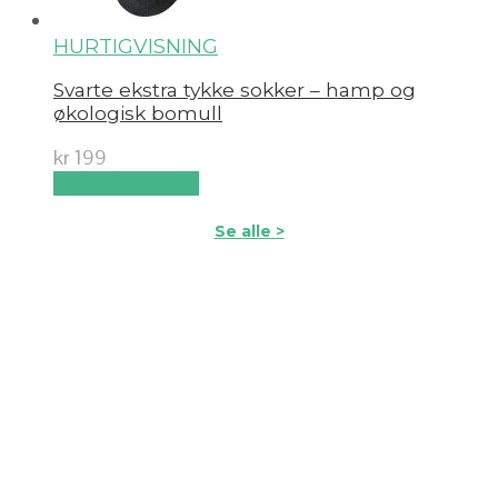
HURTIGVISNING
Svarte ekstra tykke sokker – hamp og
økologisk bomull
kr
199
Velg alternativ
Se alle >
Etiske &
miljøvennlige
materialer