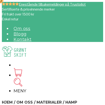
0
0
Enestående tilbakemeldinger på Trustpilot
Sertifiserte & prisvinnende merker
Fri frakt over 1500 kr
Enkel retur
Om oss
Blogg
Kontakt
MENY
HJEM / OM OSS / MATERIALER / HAMP