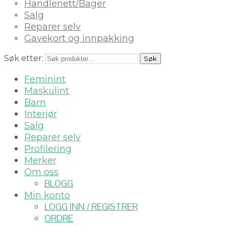
Handlenett/Bager
Salg
Reparer selv
Gavekort og innpakking
Søk etter:
Søk
Feminint
Maskulint
Barn
Interiør
Salg
Reparer selv
Profilering
Merker
Om oss
BLOGG
Min konto
LOGG INN / REGISTRER
ORDRE