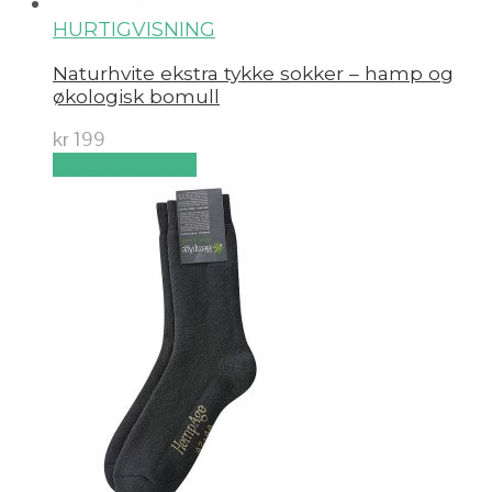
HURTIGVISNING
Naturhvite ekstra tykke sokker – hamp og
økologisk bomull
kr
199
Velg alternativ