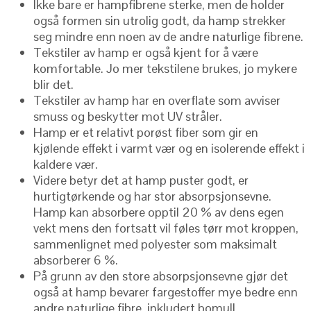
Ikke bare er hampfibrene sterke, men de holder
også formen sin utrolig godt, da hamp strekker
seg mindre enn noen av de andre naturlige fibrene.
Tekstiler av hamp er også kjent for å være
komfortable. Jo mer tekstilene brukes, jo mykere
blir det.
Tekstiler av hamp har en overflate som avviser
smuss og beskytter mot UV stråler.
Hamp er et relativt porøst fiber som gir en
kjølende effekt i varmt vær og en isolerende effekt i
kaldere vær.
Videre betyr det at hamp puster godt, er
hurtigtørkende og har stor absorpsjonsevne.
Hamp kan absorbere opptil 20 % av dens egen
vekt mens den fortsatt vil føles tørr mot kroppen,
sammenlignet med polyester som maksimalt
absorberer 6 %.
På grunn av den store absorpsjonsevne gjør det
også at hamp bevarer fargestoffer mye bedre enn
andre naturlige fibre, inkludert bomull.