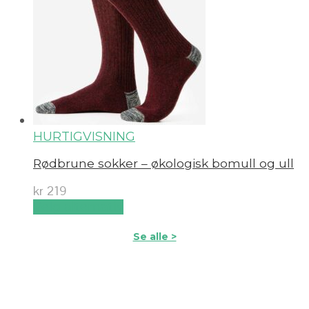
HURTIGVISNING
Rødbrune sokker – økologisk bomull og ull
kr
219
Velg alternativ
Se alle >
Etiske &