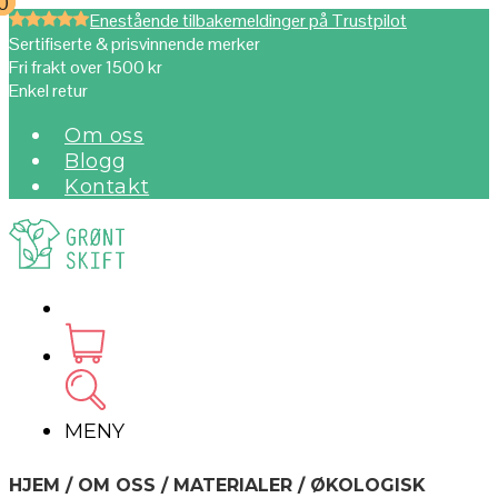
0
0
Enestående tilbakemeldinger på Trustpilot
Sertifiserte & prisvinnende merker
Fri frakt over 1500 kr
Enkel retur
Om oss
Blogg
Kontakt
MENY
HJEM / OM OSS / MATERIALER / ØKOLOGISK