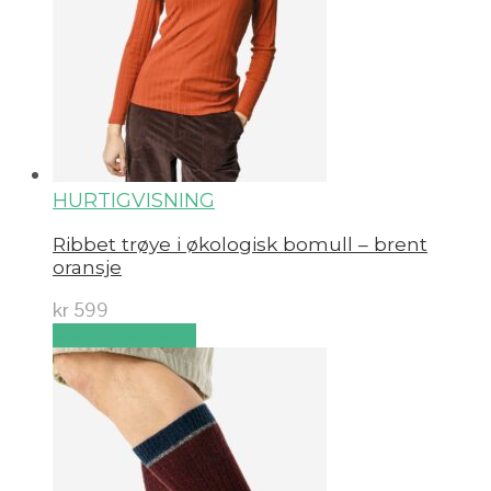
HURTIGVISNING
Ribbet trøye i økologisk bomull – brent
oransje
kr
599
Velg alternativ