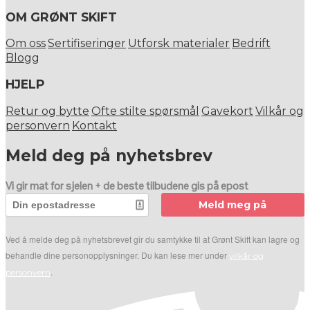
OM GRØNT SKIFT
Om oss
Sertifiseringer
Utforsk materialer
Bedrift
Blogg
HJELP
Retur og bytte
Ofte stilte spørsmål
Gavekort
Vilkår og
personvern
Kontakt
Meld deg på nyhetsbrev
Vi gir mat for sjelen + de beste tilbudene gis på epost
Meld meg på
Ved å melde deg på nyhetsbrevet gir du samtykke til at Grønt Skift kan lagre og
behandle dine personopplysninger. Du kan lese mer under
vilkår og
.
personvern