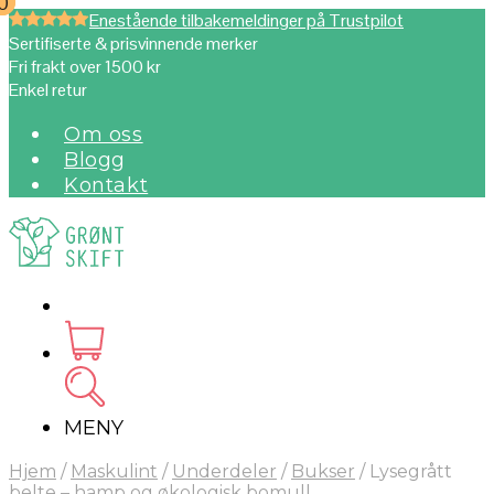
0
0
Enestående tilbakemeldinger på Trustpilot
Sertifiserte & prisvinnende merker
Fri frakt over 1500 kr
Enkel retur
Om oss
Blogg
Kontakt
MENY
Hjem
/
Maskulint
/
Underdeler
/
Bukser
/
Lysegrått
belte – hamp og økologisk bomull