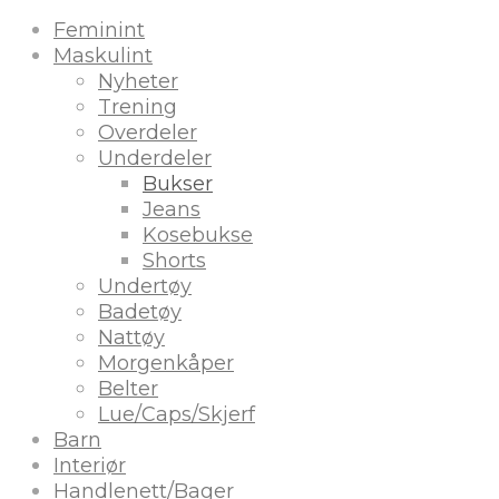
Feminint
Maskulint
Nyheter
Trening
Overdeler
Underdeler
Bukser
Jeans
Kosebukse
Shorts
Undertøy
Badetøy
Nattøy
Morgenkåper
Belter
Lue/Caps/Skjerf
Barn
Interiør
Handlenett/Bager