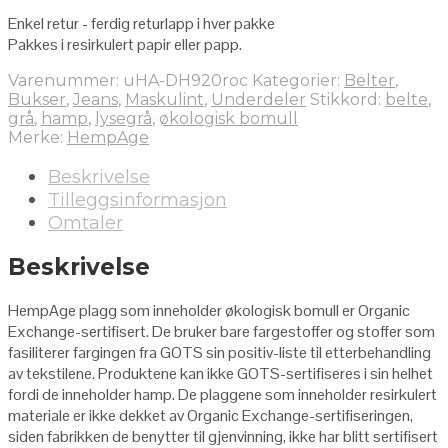
Enkel retur - ferdig returlapp i hver pakke
Pakkes i resirkulert papir eller papp.
Varenummer:
uHA-DH920roc
Kategorier:
Belter
,
Bukser
,
Jeans
,
Maskulint
,
Underdeler
Stikkord:
belte
,
grå
,
hamp
,
lysegrå
,
økologisk bomull
Merke:
HempAge
Beskrivelse
Tilleggsinformasjon
Omtaler
Beskrivelse
HempAge plagg som inneholder økologisk bomull er Organic
Exchange-sertifisert. De bruker bare fargestoffer og stoffer som
fasiliterer fargingen fra GOTS sin positiv-liste til etterbehandling
av tekstilene. Produktene kan ikke GOTS-sertifiseres i sin helhet
fordi de inneholder hamp. De plaggene som inneholder resirkulert
materiale er ikke dekket av Organic Exchange-sertifiseringen,
siden fabrikken de benytter til gjenvinning, ikke har blitt sertifisert