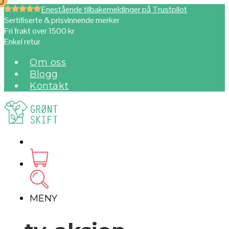
0
0
Enestående tilbakemeldinger på Trustpilot
Sertifiserte & prisvinnende merker
Fri frakt over 1500 kr
Enkel retur
Om oss
Blogg
Kontakt
MENY