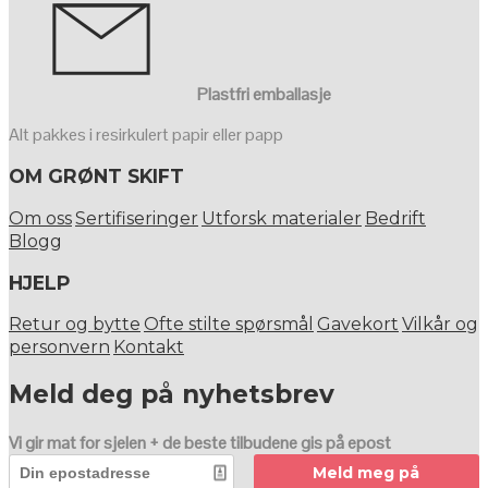
Plastfri emballasje
Alt pakkes i resirkulert papir eller papp
OM GRØNT SKIFT
Om oss
Sertifiseringer
Utforsk materialer
Bedrift
Blogg
HJELP
Retur og bytte
Ofte stilte spørsmål
Gavekort
Vilkår og
personvern
Kontakt
Meld deg på nyhetsbrev
Vi gir mat for sjelen + de beste tilbudene gis på epost
Meld meg på