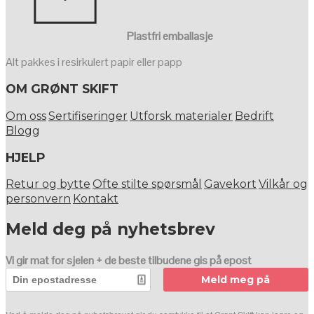
Plastfri emballasje
Alt pakkes i resirkulert papir eller papp
OM GRØNT SKIFT
Om oss
Sertifiseringer
Utforsk materialer
Bedrift
Blogg
HJELP
Retur og bytte
Ofte stilte spørsmål
Gavekort
Vilkår og
personvern
Kontakt
Meld deg på nyhetsbrev
Vi gir mat for sjelen + de beste tilbudene gis på epost
Meld meg på