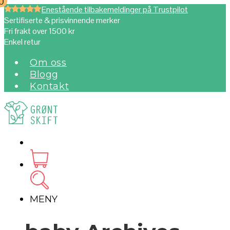
0
0
Enestående tilbakemeldinger på Trustpilot
Sertifiserte & prisvinnende merker
Fri frakt over 1500 kr
Enkel retur
Om oss
Blogg
Kontakt
MENY