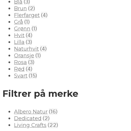
(3)
Blå
(2)
Brun
(4)
Flerfarget
(1)
Grå
(1)
Grønn
(4)
Hvit
(3)
Lilla
(4)
Naturhvit
(1)
Oransje
(3)
Rosa
(4)
Rød
(15)
Svart
Filtrer på merke
(16)
Albero Natur
(2)
Dedicated
(22)
Living Crafts