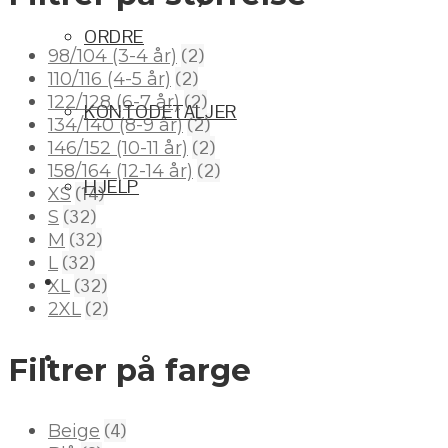
ORDRE
(2)
98/104 (3-4 år)
(2)
110/116 (4-5 år)
(2)
122/128 (6-7 år)
KONTODETALJER
(2)
134/140 (8-9 år)
(2)
146/152 (10-11 år)
(2)
158/164 (12-14 år)
HJELP
(14)
XS
(32)
S
(32)
M
(32)
L
(32)
XL
(2)
2XL
Filtrer på farge
(4)
Beige