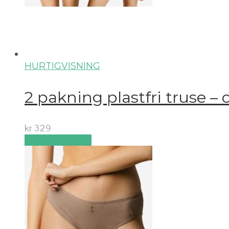
HURTIGVISNING
2 pakning plastfri truse –
kr
329
Velg alternativ