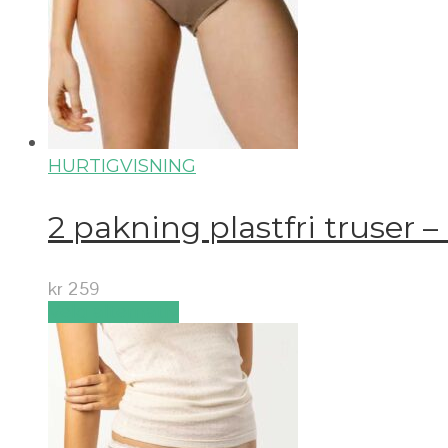
HURTIGVISNING
2 pakning plastfri truser –
kr
259
Velg alternativ