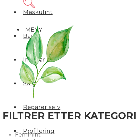
Maskulint
MENY
Barn
Interiør
Salg
Reparer selv
FILTRER ETTER KATEGORI
Profilering
Feminint