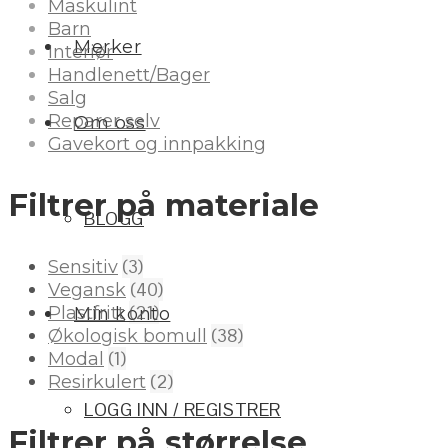
Maskulint
Barn
Merker
Interiør
Handlenett/Bager
Salg
Reparer selv
Om oss
Gavekort og innpakking
Filtrer på materiale
BLOGG
(3)
Sensitiv
(40)
Vegansk
(21)
Plastfritt
Min konto
(38)
Økologisk bomull
(1)
Modal
(2)
Resirkulert
LOGG INN / REGISTRER
Filtrer på størrelse