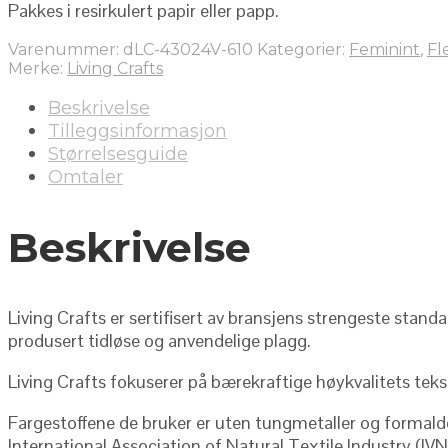
Pakkes i resirkulert papir eller papp.
Varenummer:
dLC-43024V-610
Kategorier:
Feminint
,
Fl
Merke:
Living Crafts
Beskrivelse
Tilleggsinformasjon
Størrelsesguide
Omtaler
Beskrivelse
Living Crafts er sertifisert av bransjens strengeste stand
produsert tidløse og anvendelige plagg.
Living Crafts fokuserer på bærekraftige høykvalitets teks
Fargestoffene de bruker er uten tungmetaller og formaldeh
International Association of Natural Textile Industry (IV