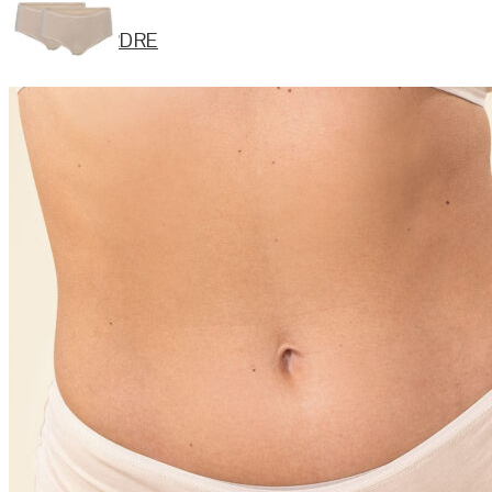
ORDRE
KONTODETALJER
HJELP