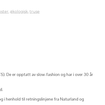
pster
,
økologisk
,
truse
S). De er opptatt av slow-fashion og har i over 30 år
d.
 i henhold til retningslinjene fra Naturland og