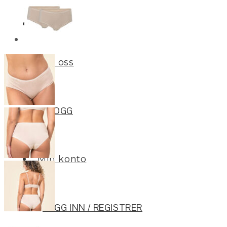
Merker
Om oss
BLOGG
Min konto
LOGG INN / REGISTRER