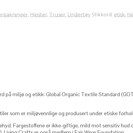
erpakninger
,
Hipster
,
Truser
,
Undertøy
Stikkord:
etisk
,
hi
ard på miljø og etikk: Global Organic Textile Standard (GOT
tiler som er miljøvennlige og produsert under etiske forhol
yd. Fargestoffene er ikke-giftige, mild mot sensitiv hud og
N). Living Crafts er også medlem i Fair Wear Foundation.