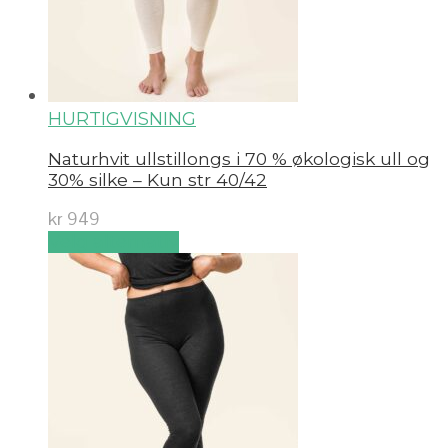
HURTIGVISNING
Naturhvit ullstillongs i 70 % økologisk ull og
30% silke – Kun str 40/42
kr
949
Velg alternativ