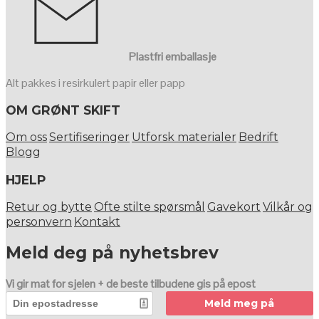
Plastfri emballasje
Alt pakkes i resirkulert papir eller papp
OM GRØNT SKIFT
Om oss
Sertifiseringer
Utforsk materialer
Bedrift
Blogg
HJELP
Retur og bytte
Ofte stilte spørsmål
Gavekort
Vilkår og
personvern
Kontakt
Meld deg på nyhetsbrev
Vi gir mat for sjelen + de beste tilbudene gis på epost
Meld meg på