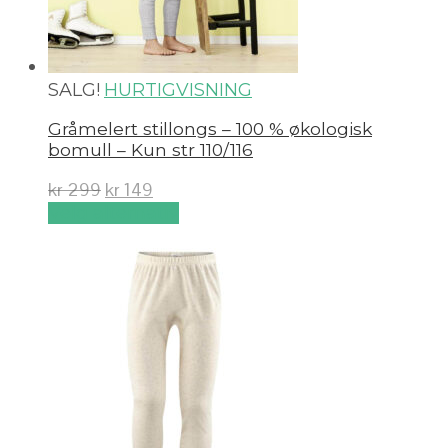
SALG!
HURTIGVISNING
Gråmelert stillongs – 100 % økologisk
bomull – Kun str 110/116
kr
299
kr
149
Velg alternativ