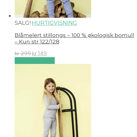
SALG!
HURTIGVISNING
Blåmelert stillongs – 100 % økologisk bomull
– Kun str 122/128
kr
299
kr
149
Velg alternativ