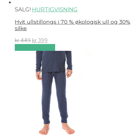
SALG!
HURTIGVISNING
Hvit ullstillongs i 70 % økologisk ull og 30%
silke
kr
449
kr
399
Velg alternativ