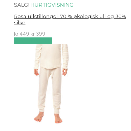
SALG!
HURTIGVISNING
Rosa ullstillongs i 70 % økologisk ull og 30%
silke
kr
449
kr
399
Velg alternativ