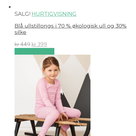
SALG!
HURTIGVISNING
Blå ullstillongs i 70 % økologisk ull og 30%
silke
kr
449
kr
399
Velg alternativ