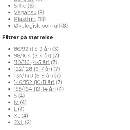
(5)
Silke
(8)
Vegansk
(13)
Plastfritt
(8)
Økologisk bomull
Filtrer på størrelse
(3)
86/92 (1,5-2 år)
(7)
98/104 (3-4 år)
(7)
110/116 (4-5 år)
(7)
122/128 (6-7 år)
(7)
134/140 (8-9 år)
(7)
146/152 (10-11 år)
(4)
158/164 (12-14 år)
(4)
S
(4)
M
(4)
L
(4)
XL
(2)
2XL