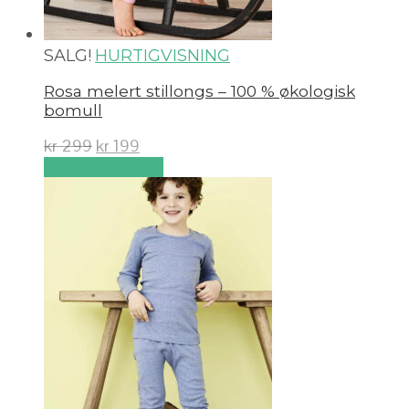
SALG!
HURTIGVISNING
Rosa melert stillongs – 100 % økologisk
bomull
kr
299
kr
199
Velg alternativ