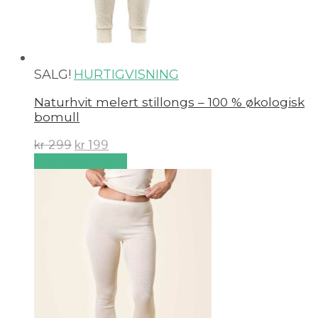
SALG!
HURTIGVISNING
Naturhvit melert stillongs – 100 % økologisk
bomull
kr
299
kr
199
Velg alternativ