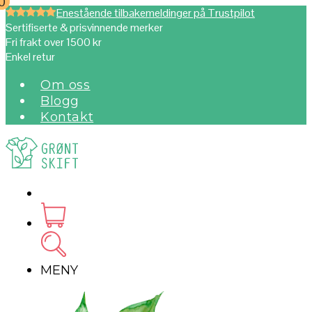
0
0
Enestående tilbakemeldinger på Trustpilot
Sertifiserte & prisvinnende merker
Fri frakt over 1500 kr
Enkel retur
Om oss
Blogg
Kontakt
MENY