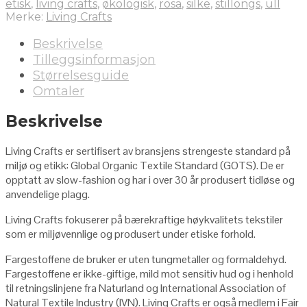
etisk
,
living crafts
,
økologisk
,
rosa
,
silke
,
stillongs
,
ull
Merke:
Living Crafts
Beskrivelse
Tilleggsinformasjon
Størrelsesguide
Omtaler
Beskrivelse
Living Crafts er sertifisert av bransjens strengeste standard på
miljø og etikk: Global Organic Textile Standard (GOTS). De er
opptatt av slow-fashion og har i over 30 år produsert tidløse og
anvendelige plagg.
Living Crafts fokuserer på bærekraftige høykvalitets tekstiler
som er miljøvennlige og produsert under etiske forhold.
Fargestoffene de bruker er uten tungmetaller og formaldehyd.
Fargestoffene er ikke-giftige, mild mot sensitiv hud og i henhold
til retningslinjene fra Naturland og International Association of
Natural Textile Industry (IVN). Living Crafts er også medlem i Fair