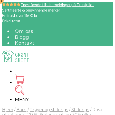
0
0
Enestående tilbakemeldinger på Trustpilot
Sertifiserte & prisvinnende merker
Fri frakt over 1500 kr
Enkel retur
Om oss
Blogg
Kontakt
MENY
Hjem
/
Barn
/
Trøyer og stillongs
/
Stillongs
/
Rosa
ullstillongs i 70 % økologisk ull og 30% silke