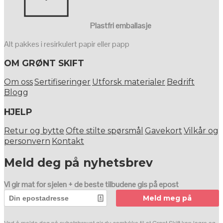
Plastfri emballasje
Alt pakkes i resirkulert papir eller papp
OM GRØNT SKIFT
Om oss
Sertifiseringer
Utforsk materialer
Bedrift
Blogg
HJELP
Retur og bytte
Ofte stilte spørsmål
Gavekort
Vilkår og
personvern
Kontakt
Meld deg på nyhetsbrev
Vi gir mat for sjelen + de beste tilbudene gis på epost
Meld meg på
Ved å melde deg på nyhetsbrevet gir du samtykke til at Grønt Skift kan lagre og