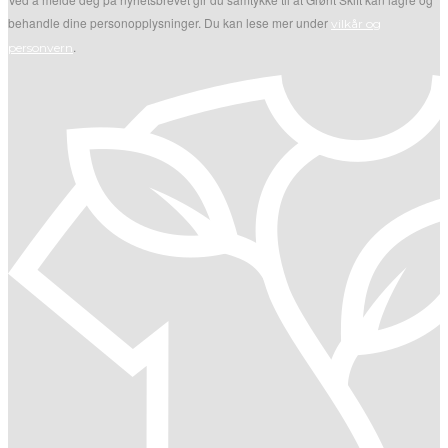
behandle dine personopplysninger. Du kan lese mer under
vilkår og
.
personvern