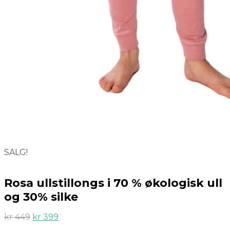
SALG!
Rosa ullstillongs i 70 % økologisk ull
og 30% silke
kr
449
kr
399