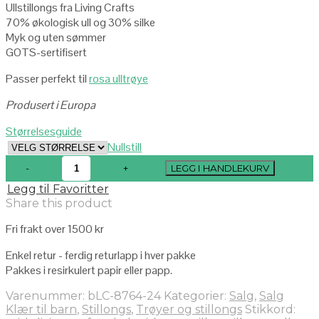
Ullstillongs fra Living Crafts
70% økologisk ull og 30% silke
Myk og uten sømmer
GOTS-sertifisert
Passer perfekt til
rosa ulltrøye
Produsert i Europa
Størrelsesguide
Nullstill
LEGG I HANDLEKURV
Legg til Favoritter
Share this product
Fri frakt over 1500 kr
Enkel retur - ferdig returlapp i hver pakke
Pakkes i resirkulert papir eller papp.
Varenummer:
bLC-8764-24
Kategorier:
Salg
,
Salg
Klær til barn
,
Stillongs
,
Trøyer og stillongs
Stikkord: