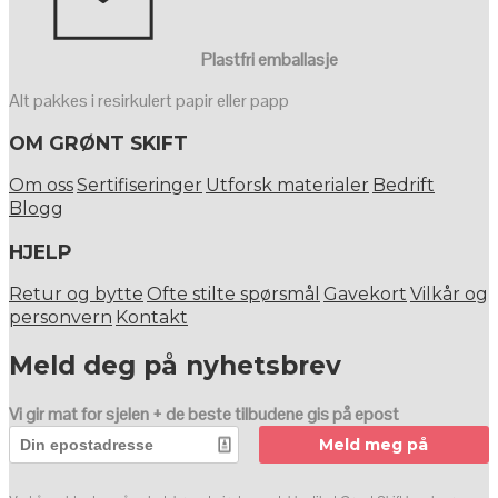
Plastfri emballasje
Alt pakkes i resirkulert papir eller papp
OM GRØNT SKIFT
Om oss
Sertifiseringer
Utforsk materialer
Bedrift
Blogg
HJELP
Retur og bytte
Ofte stilte spørsmål
Gavekort
Vilkår og
personvern
Kontakt
Meld deg på nyhetsbrev
Vi gir mat for sjelen + de beste tilbudene gis på epost
Meld meg på