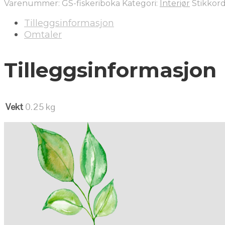
Varenummer:
GS-fiskeriboka
Kategori:
Interiør
Stikkor
Tilleggsinformasjon
Omtaler
Tilleggsinformasjon
Vekt
0.25 kg