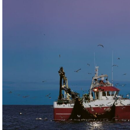
Merker
Om oss
BLOGG
Min konto
LOGG INN / REGISTRER