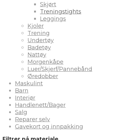
Skjørt
Treningstights
Leggings
Kjoler
Trening
Undertøy
Badetøy
Nattøy
Morgenkåpe
Luer/Skjerf/Pannebånd
Øredobber
Maskulint
Barn
Interiør
Handlenett/Bager
Salg
Reparer selv
Gavekort og innpakking
Filtrer på materiale