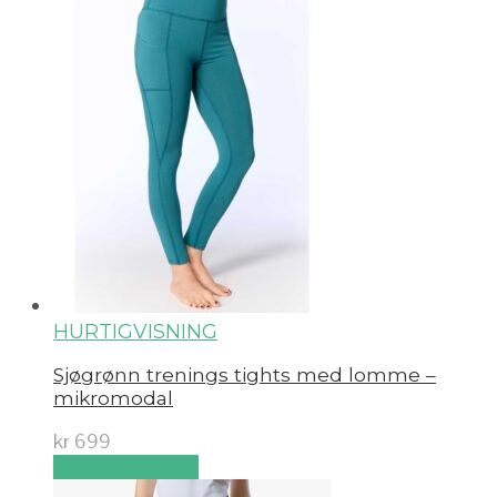
HURTIGVISNING
Sjøgrønn trenings tights med lomme –
mikromodal
kr
699
Velg alternativ