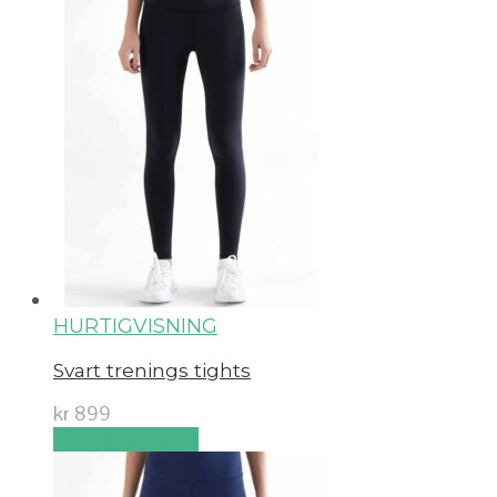
HURTIGVISNING
Svart trenings tights
kr
899
Velg alternativ