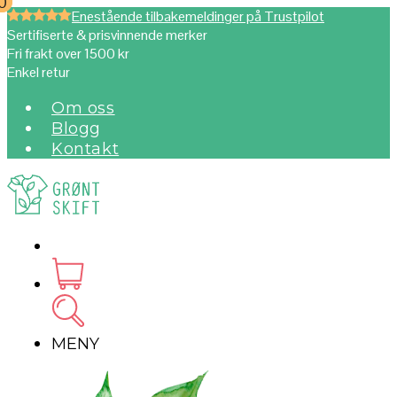
0
0
Enestående tilbakemeldinger på Trustpilot
Sertifiserte & prisvinnende merker
Fri frakt over 1500 kr
Enkel retur
Om oss
Blogg
Kontakt
MENY