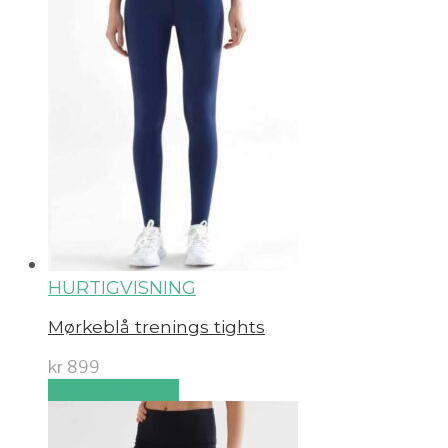
HURTIGVISNING
Mørkeblå trenings tights
kr
899
Velg alternativ