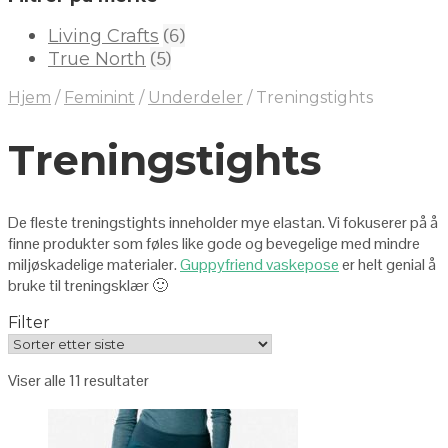
(6)
Living Crafts
(5)
True North
Hjem
/
Feminint
/
Underdeler
/
Treningstights
Treningstights
De fleste treningstights inneholder mye elastan. Vi fokuserer på å
finne produkter som føles like gode og bevegelige med mindre
miljøskadelige materialer.
Guppyfriend vaskepose
er helt genial å
bruke til treningsklær 🙂
Filter
Viser alle 11 resultater