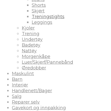
Shorts
Skjørt
Treningstights
Leggings
Kjoler
Trening
Undertøy
Badetøy
Nattøy
Morgenkåpe
Luer/Skjerf/Pannebånd
Øredobber
Maskulint
Barn
Interiør
Handlenett/Bager
Salg
Reparer selv
Gavekort og innpakking