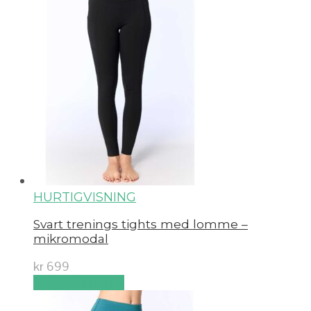
HURTIGVISNING
Svart trenings tights med lomme –
mikromodal
kr
699
Velg alternativ