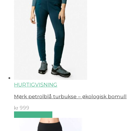
HURTIGVISNING
Mørk petrolblå turbukse – økologisk bomull
kr
999
Velg alternativ