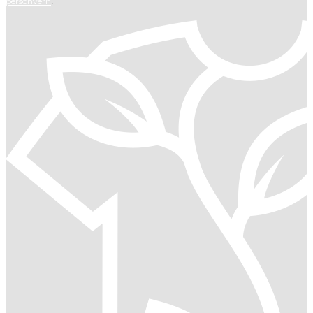
.
personvern