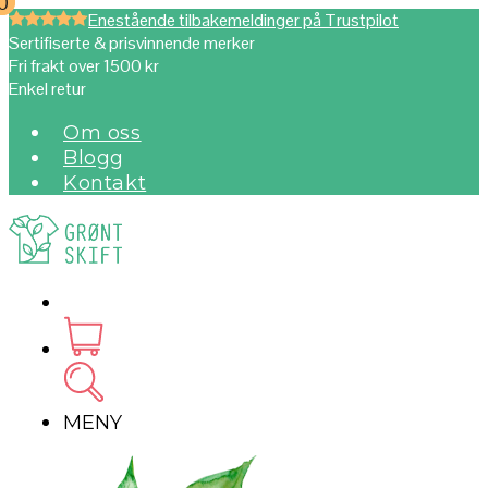
0
0
Enestående tilbakemeldinger på Trustpilot
Sertifiserte & prisvinnende merker
Fri frakt over 1500 kr
Enkel retur
Om oss
Blogg
Kontakt
MENY