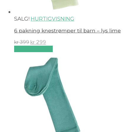
SALG!
HURTIGVISNING
6 pakning knestrømper til barn – lys lime
kr
399
kr
299
Velg alternativ