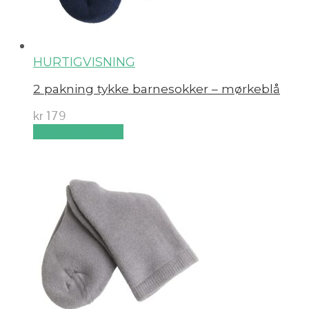
HURTIGVISNING
2 pakning tykke barnesokker – mørkeblå
kr
179
Velg alternativ