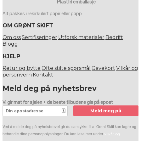
Plastfri emballasje
Alt pakkes i resirkulert papir eller papp
OM GRØNT SKIFT
Om oss
Sertifiseringer
Utforsk materialer
Bedrift
Blogg
HJELP
Retur og bytte
Ofte stilte spørsmål
Gavekort
Vilkår og
personvern
Kontakt
Meld deg på nyhetsbrev
Vi gir mat for sjelen + de beste tilbudene gis på epost
Meld meg på
Ved å melde deg på nyhetsbrevet gir du samtykke til at Grønt Skift kan lagre og
behandle dine personopplysninger. Du kan lese mer under
vilkår og