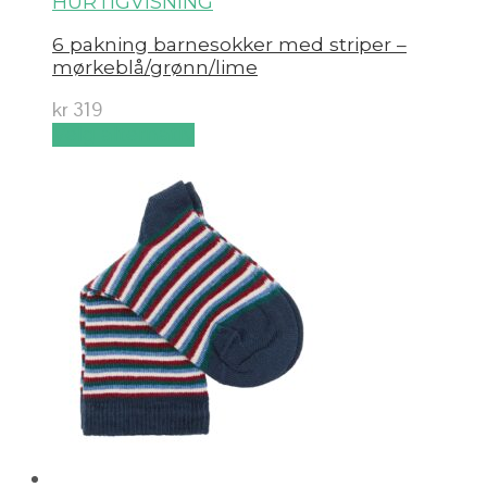
HURTIGVISNING
6 pakning barnesokker med striper –
mørkeblå/grønn/lime
kr
319
Velg alternativ