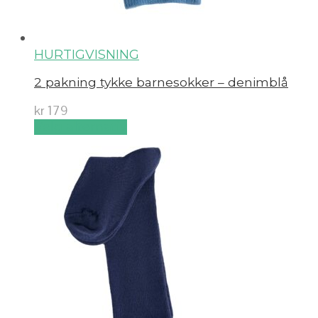
HURTIGVISNING
2 pakning tykke barnesokker – denimblå
kr
179
Velg alternativ