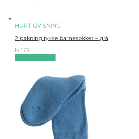
HURTIGVISNING
2 pakning tykke barnesokker – grå
kr
179
Velg alternativ