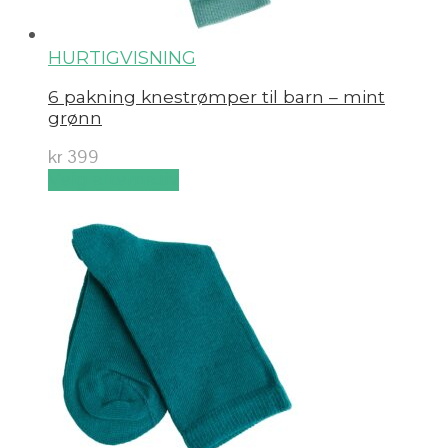
HURTIGVISNING
6 pakning knestrømper til barn – mint
grønn
kr
399
Velg alternativ