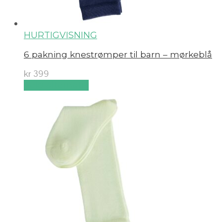
HURTIGVISNING
6 pakning knestrømper til barn – mørkeblå
kr
399
Velg alternativ