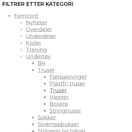
FILTRER ETTER KATEGORI
Feminint
Nyheter
Overdeler
Underdeler
Kjoler
Trening
Undertøy
BH
Truser
Flerpakninger
Plastfri truser
Truser
Hipster
Boxere
Stringtruser
Sokker
Strømpebukser
Stillongs og trøyer