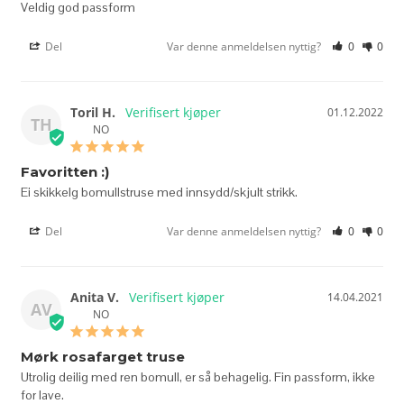
Veldig god passform
Del
Var denne anmeldelsen nyttig?
0
0
Toril H.
01.12.2022
TH
NO
Favoritten :)
Ei skikkelg bomullstruse med innsydd/skjult strikk.
Del
Var denne anmeldelsen nyttig?
0
0
Anita V.
14.04.2021
AV
NO
Mørk rosafarget truse
Utrolig deilig med ren bomull, er så behagelig. Fin passform, ikke 
for lave.