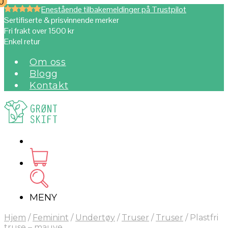
0
0
Enestående tilbakemeldinger på Trustpilot
Sertifiserte & prisvinnende merker
Fri frakt over 1500 kr
Enkel retur
Om oss
Blogg
Kontakt
MENY
Hjem
/
Feminint
/
Undertøy
/
Truser
/
Truser
/
Plastfri
truse – mauve