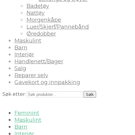
Badetøy
Nattøy
Morgenkåpe
Luer/Skjerf/Pannebånd
Øredobber
Maskulint
Barn
Interiør
Handlenett/Bager
Salg
Reparer selv
Gavekort og innpakking
Søk etter:
Søk
Feminint
Maskulint
Barn
Interiør