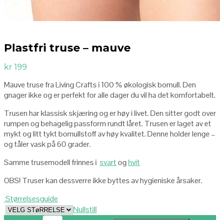
Plastfri truse – mauve
kr
199
Mauve truse fra Living Crafts i 100 % økologisk bomull. Den
gnager ikke og er perfekt for alle dager du vil ha det komfortabelt.
Trusen har klassisk skjæring og er høy i livet. Den sitter godt over
rumpen og behagelig passform rundt låret. Trusen er laget av et
mykt og litt tykt bomullstoff av høy kvalitet. Denne holder lenge –
og tåler vask på 60 grader.
Samme trusemodell frinnes i
svart
og
hvit
OBS! Truser kan dessverre ikke byttes av hygieniske årsaker.
Størrelsesguide
Nullstill