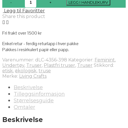
LEGG I HANDLEKURV
Legg til Favoritter
Share this product
Fri frakt over 1500 kr
Enkel retur - ferdig returlapp i hver pakke
Pakkes i resirkulert papir eller papp.
Varenummer:
dLC-4356-398
Kategorier:
Feminint
,
Undertøy
,
Truser
,
Plastfri truser
,
Truser
Stikkord:
etisk
,
økologisk
,
truse
Merke:
Living Crafts
Beskrivelse
Tilleggsinformasjon
Størrelsesguide
Omtaler
Beskrivelse