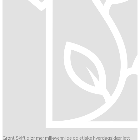
Grønt Skift gjør mer miljøvennlige og etiske hverdagsklær lett