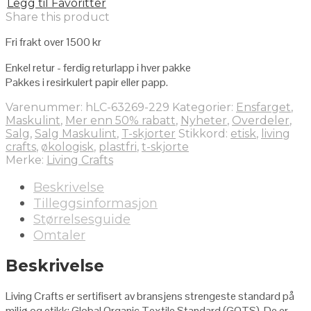
Legg til Favoritter
Share this product
Fri frakt over 1500 kr
Enkel retur - ferdig returlapp i hver pakke
Pakkes i resirkulert papir eller papp.
Varenummer:
hLC-63269-229
Kategorier:
Ensfarget
,
Maskulint
,
Mer enn 50% rabatt
,
Nyheter
,
Overdeler
,
Salg
,
Salg Maskulint
,
T-skjorter
Stikkord:
etisk
,
living
crafts
,
økologisk
,
plastfri
,
t-skjorte
Merke:
Living Crafts
Beskrivelse
Tilleggsinformasjon
Størrelsesguide
Omtaler
Beskrivelse
Living Crafts er sertifisert av bransjens strengeste standard på
miljø og etikk: Global Organic Textile Standard (GOTS). De er