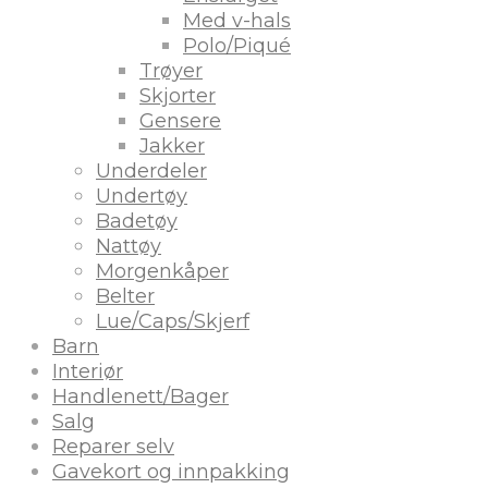
Med v-hals
Polo/Piqué
Trøyer
Skjorter
Gensere
Jakker
Underdeler
Undertøy
Badetøy
Nattøy
Morgenkåper
Belter
Lue/Caps/Skjerf
Barn
Interiør
Handlenett/Bager
Salg
Reparer selv
Gavekort og innpakking