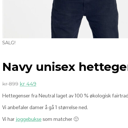
SALG!
Navy unisex hettege
kr
899
kr
449
Hettegenser fra Neutral laget av 100 % økologisk fairtr
Vi anbefaler damer å gå 1 størrelse ned.
Vi har
joggebukse
som matcher 🙂