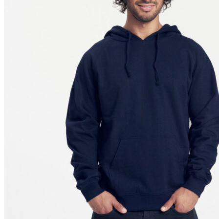
ORDRE
KONTODETALJER
HJELP