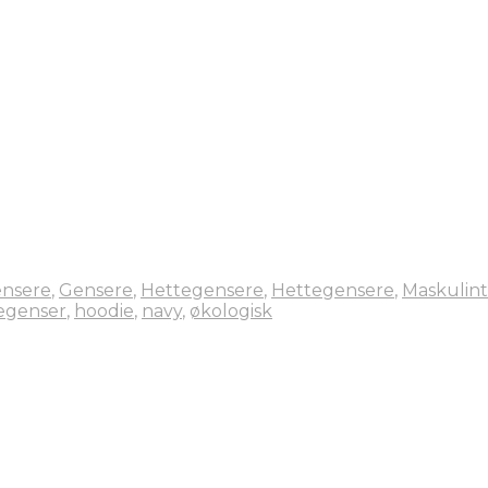
nsere
,
Gensere
,
Hettegensere
,
Hettegensere
,
Maskulint
egenser
,
hoodie
,
navy
,
økologisk