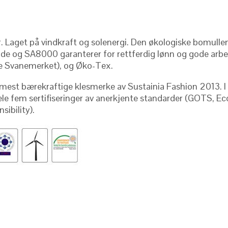
r. Laget på vindkraft og solenergi. Den økologiske bomullen
de og SA8000 garanterer for rettferdig lønn og gode arbeidsv
rske Svanemerket), og Øko-Tex.
ns mest bærekraftige klesmerke av Sustainia Fashion 2013. 
le fem sertifiseringer av anerkjente standarder (GOTS, Eco-
sibility
).