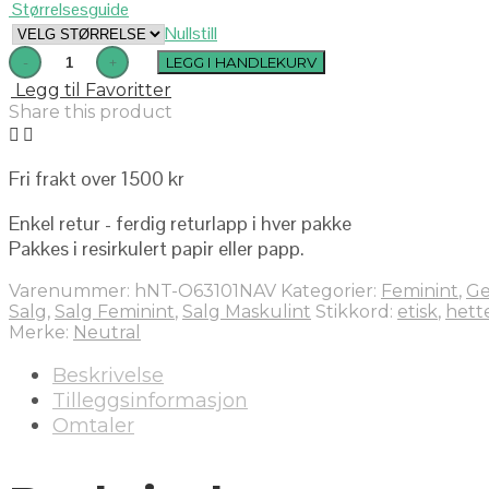
Størrelsesguide
Nullstill
LEGG I HANDLEKURV
Legg til Favoritter
Share this product
Fri frakt over 1500 kr
Enkel retur - ferdig returlapp i hver pakke
Pakkes i resirkulert papir eller papp.
Varenummer:
hNT-O63101NAV
Kategorier:
Feminint
,
Ge
Salg
,
Salg Feminint
,
Salg Maskulint
Stikkord:
etisk
,
hett
Merke:
Neutral
Beskrivelse
Tilleggsinformasjon
Omtaler