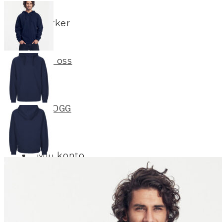
Merker
Om oss
BLOGG
Min konto
LOGG INN / REGISTRER