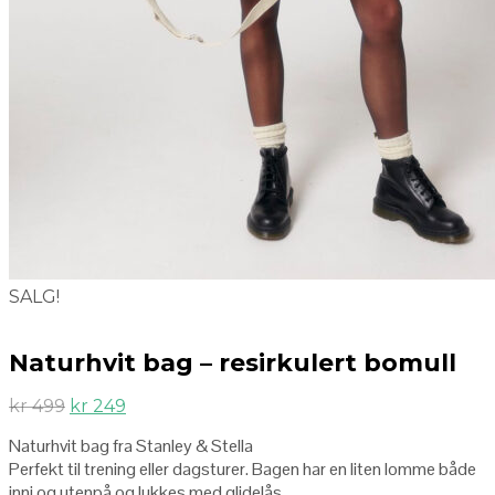
SALG!
Naturhvit bag – resirkulert bomull
kr
499
kr
249
Naturhvit bag fra Stanley & Stella
Perfekt til trening eller dagsturer. Bagen har en liten lomme både
inni og utenpå og lukkes med glidelås.