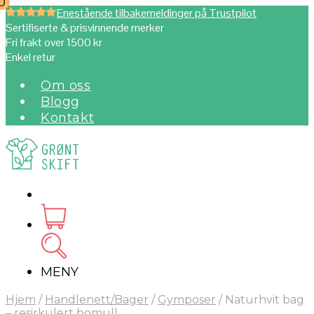
0
0
Enestående tilbakemeldinger på Trustpilot
Sertifiserte & prisvinnende merker
Fri frakt over 1500 kr
Enkel retur
Om oss
Blogg
Kontakt
MENY
Hjem
/
Handlenett/Bager
/
Gymposer
/
Naturhvit bag
– resirkulert bomull