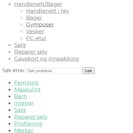
Handlenett/Bager
Handlenett i tøy
Bager
Gymposer
Vesker
PC-etui
Salg
Reparer selv
Gavekort og innpakking
Søk etter:
Søk
Feminint
Maskulint
Barn
Interiør
Salg
Reparer selv
Profilering
Merker