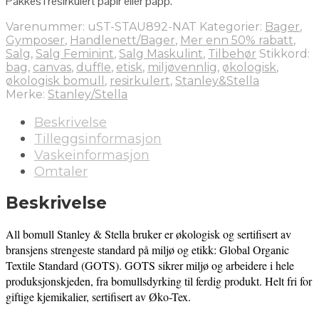
Pakkes i resirkulert papir eller papp.
Varenummer:
uST-STAU892-NAT
Kategorier:
Bager
,
Gymposer
,
Handlenett/Bager
,
Mer enn 50% rabatt
,
Salg
,
Salg Feminint
,
Salg Maskulint
,
Tilbehør
Stikkord:
bag
,
canvas
,
duffle
,
etisk
,
miljøvennlig
,
økologisk
,
økologisk bomull
,
resirkulert
,
Stanley&Stella
Merke:
Stanley/Stella
Beskrivelse
Tilleggsinformasjon
Vaskeinformasjon
Omtaler
Beskrivelse
All bomull Stanley & Stella bruker er økologisk og sertifisert av
bransjens strengeste standard på miljø og etikk: Global Organic
Textile Standard (GOTS). GOTS sikrer miljø og arbeidere i hele
produksjonskjeden, fra bomullsdyrking til ferdig produkt. Helt fri for
giftige kjemikalier, sertifisert av Øko-Tex.