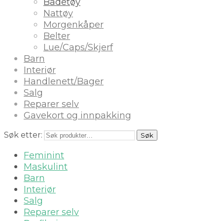
Badetøy
Nattøy
Morgenkåper
Belter
Lue/Caps/Skjerf
Barn
Interiør
Handlenett/Bager
Salg
Reparer selv
Gavekort og innpakking
Søk etter:
Søk
Feminint
Maskulint
Barn
Interiør
Salg
Reparer selv