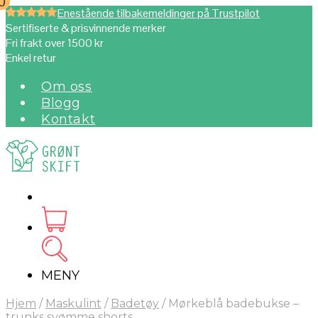
0
0
Enestående tilbakemeldinger på Trustpilot
Sertifiserte & prisvinnende merker
Fri frakt over 1500 kr
Enkel retur
Om oss
Blogg
Kontakt
MENY
Hjem
/
Maskulint
/
Badetøy
/
Mørkeblå badebukse –
trunks svømme shorts