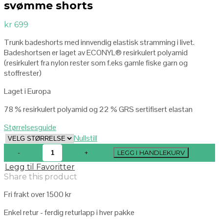
svømme shorts
kr
699
Trunk badeshorts med innvendig elastisk stramming i livet.
Badeshortsen er laget av ECONYL® resirkulert polyamid
(resirkulert fra nylon rester som f.eks gamle fiske garn og
stoffrester)
Laget i Europa
78 % resirkulert polyamid og 22 % GRS sertifisert elastan
Størrelsesguide
Nullstill
LEGG I HANDLEKURV
Legg til Favoritter
Share this product
Fri frakt over 1500 kr
Enkel retur - ferdig returlapp i hver pakke