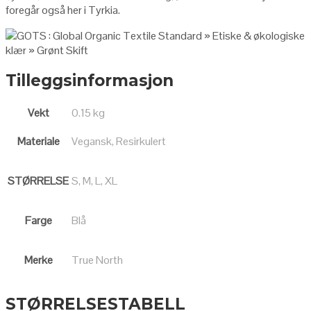
foregår også her i Tyrkia.
Tilleggsinformasjon
Vekt
0.15 kg
Materiale
Vegansk, Resirkulert
STØRRELSE
S, M, L, XL
Farge
Blå
Merke
True North
STØRRELSESTABELL