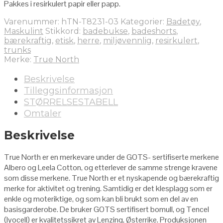
Pakkes i resirkulert papir eller papp.
Varenummer:
hTN-T8231-03
Kategorier:
Badetøy
,
Maskulint
Stikkord:
badebukse
,
badeshorts
,
bærekraftig
,
etisk
,
herre
,
miljøvennlig
,
resirkulert
,
trunks
Merke:
True North
Beskrivelse
Tilleggsinformasjon
STØRRELSESTABELL
Omtaler
Beskrivelse
True North er en merkevare
under de GOTS- sertifiserte merkene
Albero og Leela Cotton, og etterlever de samme strenge kravene
som disse merkene.
True North er et n
yskapende og bærekraftig
merke for aktivitet og trening. Samtidig er det klesplagg som er
enkle og moteriktige, og som kan bli brukt som en del av en
basisgarderobe. De bruker GOTS sertifisert bomull, og Tencel
(lyocell) er kvalitetssikret av Lenzing, Østerrike. Produksjonen