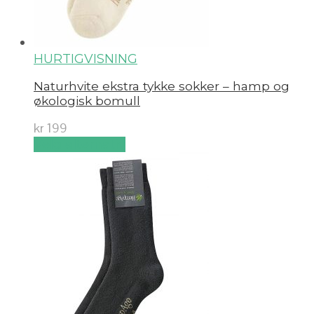
HURTIGVISNING
Naturhvite ekstra tykke sokker – hamp og
økologisk bomull
kr
199
Velg alternativ