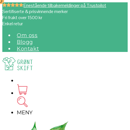
0
0
Enestående tilbakemeldinger på Trustpilot
Sertifiserte & prisvinnende merker
Fri frakt over 1500 kr
Enkel retur
Om oss
Blogg
Kontakt
MENY