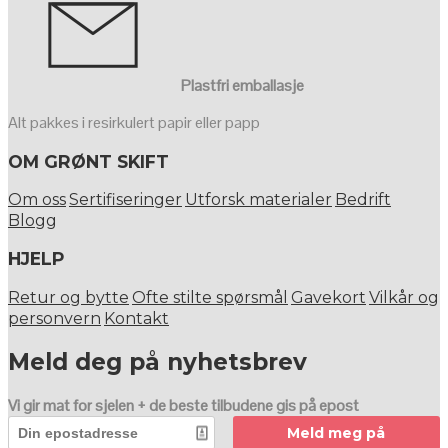
Plastfri emballasje
Alt pakkes i resirkulert papir eller papp
OM GRØNT SKIFT
Om oss
Sertifiseringer
Utforsk materialer
Bedrift
Blogg
HJELP
Retur og bytte
Ofte stilte spørsmål
Gavekort
Vilkår og
personvern
Kontakt
Meld deg på nyhetsbrev
Vi gir mat for sjelen + de beste tilbudene gis på epost
Meld meg på