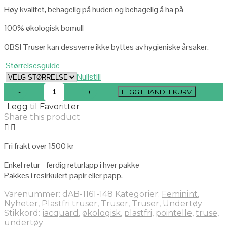
Høy kvalitet, behagelig på huden og behagelig å ha på
100% økologisk bomull
OBS! Truser kan dessverre ikke byttes av hygieniske årsaker.
Størrelsesguide
Nullstill
LEGG I HANDLEKURV
Legg til Favoritter
Share this product
Fri frakt over 1500 kr
Enkel retur - ferdig returlapp i hver pakke
Pakkes i resirkulert papir eller papp.
Varenummer:
dAB-1161-148
Kategorier:
Feminint
,
Nyheter
,
Plastfri truser
,
Truser
,
Truser
,
Undertøy
Stikkord:
jacquard
,
økologisk
,
plastfri
,
pointelle
,
truse
,
undertøy