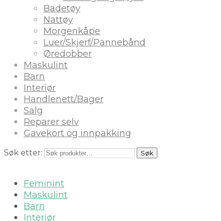
Badetøy
Nattøy
Morgenkåpe
Luer/Skjerf/Pannebånd
Øredobber
Maskulint
Barn
Interiør
Handlenett/Bager
Salg
Reparer selv
Gavekort og innpakking
Søk etter:
Søk
Feminint
Maskulint
Barn
Interiør