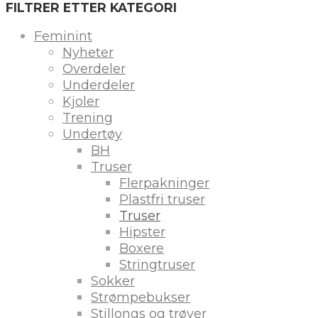
FILTRER ETTER KATEGORI
Feminint
Nyheter
Overdeler
Underdeler
Kjoler
Trening
Undertøy
BH
Truser
Flerpakninger
Plastfri truser
Truser
Hipster
Boxere
Stringtruser
Sokker
Strømpebukser
Stillongs og trøyer