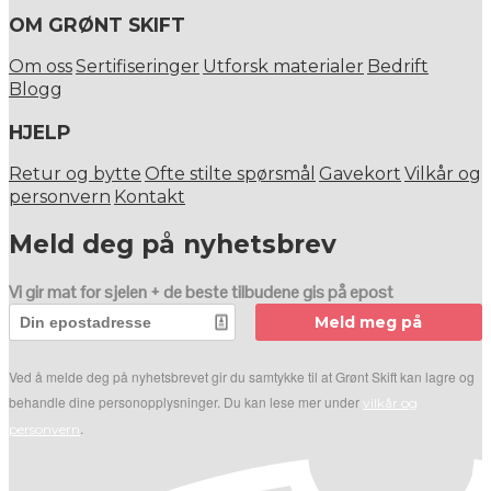
OM GRØNT SKIFT
Om oss
Sertifiseringer
Utforsk materialer
Bedrift
Blogg
HJELP
Retur og bytte
Ofte stilte spørsmål
Gavekort
Vilkår og
personvern
Kontakt
Meld deg på nyhetsbrev
Vi gir mat for sjelen + de beste tilbudene gis på epost
Meld meg på
Ved å melde deg på nyhetsbrevet gir du samtykke til at Grønt Skift kan lagre og
behandle dine personopplysninger. Du kan lese mer under
vilkår og
.
personvern