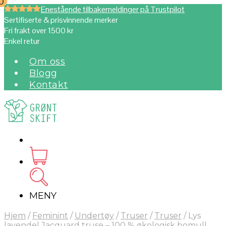
0
0
Enestående tilbakemeldinger på Trustpilot
Sertifiserte & prisvinnende merker
Fri frakt over 1500 kr
Enkel retur
Om oss
Blogg
Kontakt
MENY
Hjem
/
Feminint
/
Undertøy
/
Truser
/
Truser
/
Lys
lavendel Jacquard truse – 100 % økologisk bomull