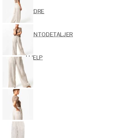
ORDRE
KONTODETALJER
HJELP