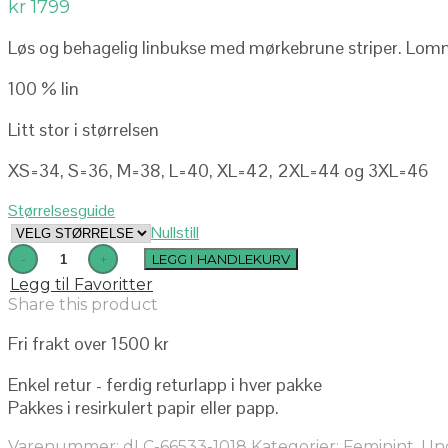
kr
1799
Løs og behagelig linbukse med mørkebrune striper. Lomm
100 % lin
Litt stor i størrelsen
XS=34, S=36, M=38, L=40, XL=42, 2XL=44 og 3XL=46
Størrelsesguide
Nullstill
LEGG I HANDLEKURV
Legg til Favoritter
Share this product
Fri frakt over 1500 kr
Enkel retur - ferdig returlapp i hver pakke
Pakkes i resirkulert papir eller papp.
Varenummer:
dLC-66533-1018
Kategorier:
Feminint
,
Un