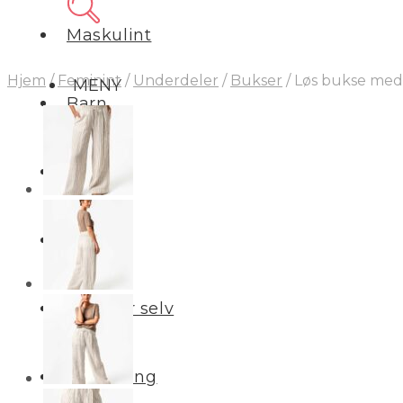
Maskulint
Hjem
/
Feminint
/
Underdeler
/
Bukser
/
Løs bukse med s
MENY
Barn
Interiør
Salg
Reparer selv
Profilering