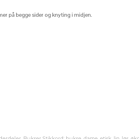
er på begge sider og knyting i midjen.
derdeler
,
Bukser
Stikkord:
bukse
,
dame
,
etisk
,
lin
,
løs
,
øko