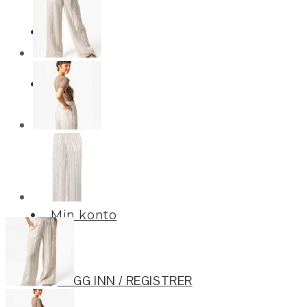
Merker
Om oss
BLOGG
Min konto
LOGG INN / REGISTRER