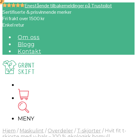
0
0
Enestående tilbakemeldinger på Trustpilot
Sertifiserte & prisvinnende merker
Fri frakt over 1500 kr
Enkel retur
Om oss
Blogg
Kontakt
MENY
Hjem
/
Maskulint
/
Overdeler
/
T-skjorter
/
Hvit fit t-
skjorte med v-hals – 100 % økologisk bomull