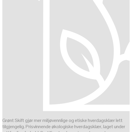
Grønt Skift gjør mer miljøvennlige og etiske hverdagsklær lett
tilgjengelig. Prisvinnende økologiske hverdagsklær, laget under