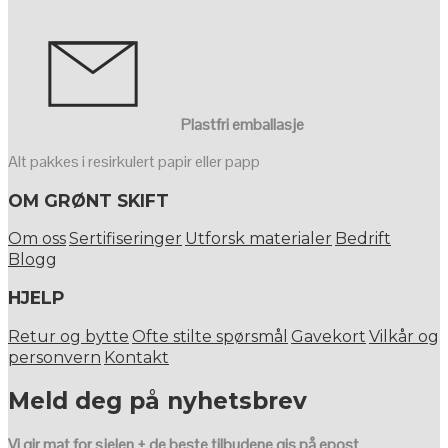
Plastfri emballasje
Alt pakkes i resirkulert papir eller papp
OM GRØNT SKIFT
Om oss
Sertifiseringer
Utforsk materialer
Bedrift
Blogg
HJELP
Retur og bytte
Ofte stilte spørsmål
Gavekort
Vilkår og
personvern
Kontakt
Meld deg på nyhetsbrev
Vi gir mat for sjelen + de beste tilbudene gis på epost