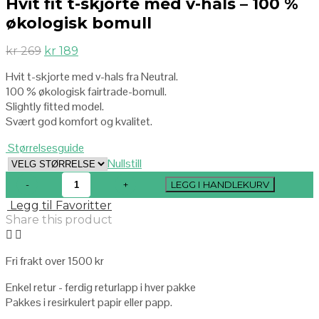
Hvit fit t-skjorte med v-hals – 100 %
økologisk bomull
kr
269
kr
189
Hvit t-skjorte med v-hals fra Neutral.
100 % økologisk fairtrade-bomull.
Slightly fitted model.
Svært god komfort og kvalitet.
Størrelsesguide
Nullstill
LEGG I HANDLEKURV
Legg til Favoritter
Share this product
Fri frakt over 1500 kr
Enkel retur - ferdig returlapp i hver pakke
Pakkes i resirkulert papir eller papp.