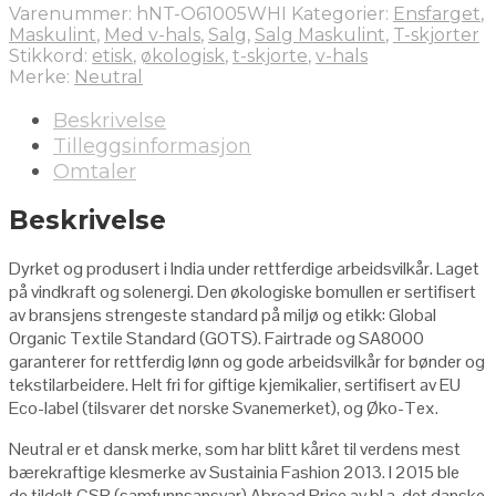
Varenummer:
hNT-O61005WHI
Kategorier:
Ensfarget
,
Maskulint
,
Med v-hals
,
Salg
,
Salg Maskulint
,
T-skjorter
Stikkord:
etisk
,
økologisk
,
t-skjorte
,
v-hals
Merke:
Neutral
Beskrivelse
Tilleggsinformasjon
Omtaler
Beskrivelse
Dyrket og produsert i India under rettferdige arbeidsvilkår. Laget
på vindkraft og solenergi. Den økologiske bomullen er sertifisert
av bransjens strengeste standard på miljø og etikk: Global
Organic Textile Standard (GOTS). Fairtrade og SA8000
garanterer for rettferdig lønn og gode arbeidsvilkår for bønder og
tekstilarbeidere. Helt fri for giftige kjemikalier, sertifisert av EU
Eco-label (tilsvarer det norske Svanemerket), og Øko-Tex.
Neutral er et dansk merke, som har blitt kåret til verdens mest
bærekraftige klesmerke av Sustainia Fashion 2013. I 2015 ble
de tildelt CSR (samfunnsansvar) Abroad Price av bl.a. det danske