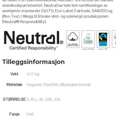
utenriksdepartementet. Neutral har hele fem sertifiseringer av
anerkjente standarder (GOTS, Eco-Label, Fairtrade, SA8000 og
Øko-Tex), i tillegg til å bruke vind- og solenergi i produksjonen
(Neutral
®
Responsibility
).
Tilleggsinformasjon
Vekt
0.17 kg
Materiale
Vegansk, Plastfritt, Økologisk bomull
STØRRELSE
S, M, L, XL, 2XL, 3XL
Farge
Hvit