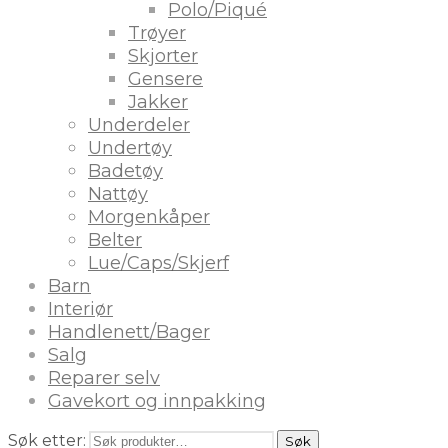
Polo/Piqué
Trøyer
Skjorter
Gensere
Jakker
Underdeler
Undertøy
Badetøy
Nattøy
Morgenkåper
Belter
Lue/Caps/Skjerf
Barn
Interiør
Handlenett/Bager
Salg
Reparer selv
Gavekort og innpakking
Søk etter:
Søk