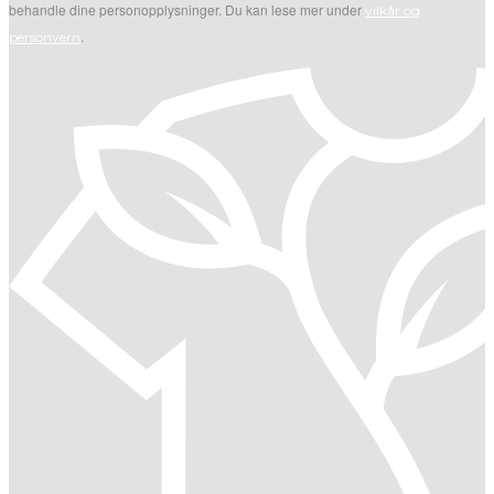
behandle dine personopplysninger. Du kan lese mer under
vilkår og
.
personvern