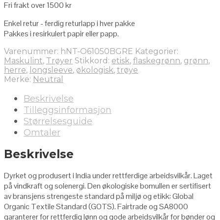
Fri frakt over 1500 kr
Enkel retur - ferdig returlapp i hver pakke
Pakkes i resirkulert papir eller papp.
Varenummer:
hNT-O61050BGRE
Kategorier:
Maskulint
,
Trøyer
Stikkord:
etisk
,
flaskegrønn
,
grønn
,
herre
,
longsleeve
,
økologisk
,
trøye
Merke:
Neutral
Beskrivelse
Tilleggsinformasjon
Størrelsesguide
Omtaler
Beskrivelse
Dyrket og produsert i India under rettferdige arbeidsvilkår. Laget
på vindkraft og solenergi. Den økologiske bomullen er sertifisert
av bransjens strengeste standard på miljø og etikk: Global
Organic Textile Standard (GOTS). Fairtrade og SA8000
garanterer for rettferdig lønn og gode arbeidsvilkår for bønder og