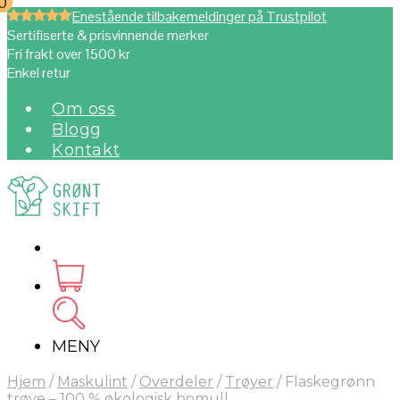
0
0
Enestående tilbakemeldinger på Trustpilot
Sertifiserte & prisvinnende merker
Fri frakt over 1500 kr
Enkel retur
Om oss
Blogg
Kontakt
MENY
Hjem
/
Maskulint
/
Overdeler
/
Trøyer
/
Flaskegrønn
trøye – 100 % økologisk bomull