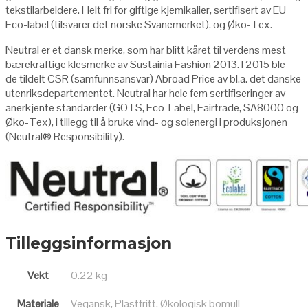
tekstilarbeidere. Helt fri for giftige kjemikalier, sertifisert av EU
Eco-label (tilsvarer det norske Svanemerket), og Øko-Tex.
Neutral er et dansk merke, som har blitt kåret til verdens mest
bærekraftige klesmerke av Sustainia Fashion 2013. I 2015 ble
de tildelt CSR (samfunnsansvar) Abroad Price av bl.a. det danske
utenriksdepartementet. Neutral har hele fem sertifiseringer av
anerkjente standarder (GOTS, Eco-Label, Fairtrade, SA8000 og
Øko-Tex), i tillegg til å bruke vind- og solenergi i produksjonen
(Neutral
®
Responsibility
).
Tilleggsinformasjon
Vekt
0.22 kg
Materiale
Vegansk, Plastfritt, Økologisk bomull