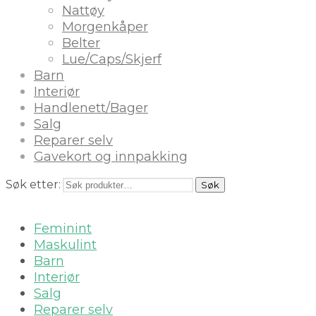
Nattøy
Morgenkåper
Belter
Lue/Caps/Skjerf
Barn
Interiør
Handlenett/Bager
Salg
Reparer selv
Gavekort og innpakking
Søk etter:
Søk
Feminint
Maskulint
Barn
Interiør
Salg
Reparer selv