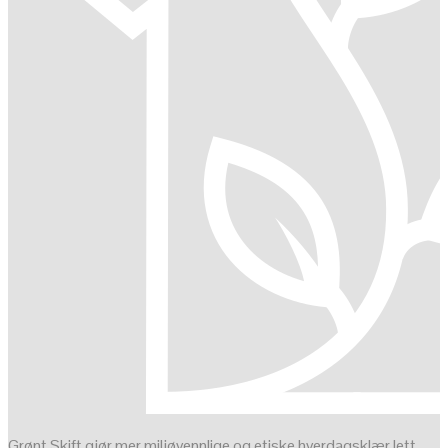
Grønt Skift gjør mer miljøvennlige og etiske hverdagsklær lett