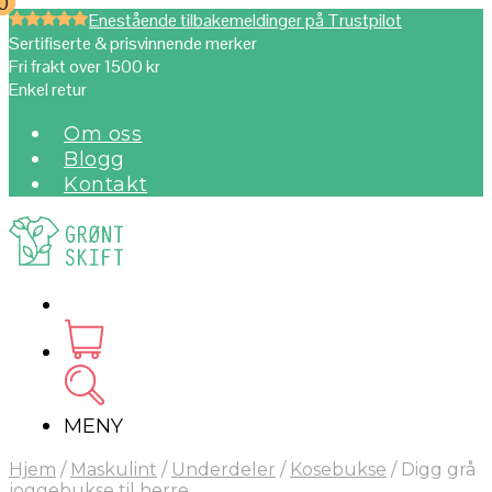
0
0
Enestående tilbakemeldinger på Trustpilot
Sertifiserte & prisvinnende merker
Fri frakt over 1500 kr
Enkel retur
Om oss
Blogg
Kontakt
MENY
Hjem
/
Maskulint
/
Underdeler
/
Kosebukse
/
Digg grå
joggebukse til herre