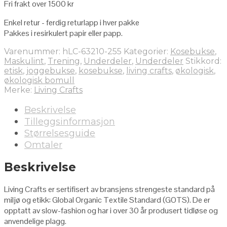
Fri frakt over 1500 kr
Enkel retur - ferdig returlapp i hver pakke
Pakkes i resirkulert papir eller papp.
Varenummer:
hLC-63210-255
Kategorier:
Kosebukse
,
Maskulint
,
Trening
,
Underdeler
,
Underdeler
Stikkord:
etisk
,
joggebukse
,
kosebukse
,
living crafts
,
økologisk
,
økologisk bomull
Merke:
Living Crafts
Beskrivelse
Tilleggsinformasjon
Størrelsesguide
Omtaler
Beskrivelse
Living Crafts er sertifisert av bransjens strengeste standard på
miljø og etikk: Global Organic Textile Standard (GOTS). De er
opptatt av slow-fashion og har i over 30 år produsert tidløse og
anvendelige plagg.