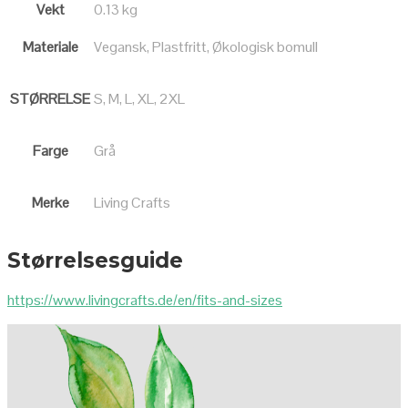
Vekt
0.13 kg
Materiale
Vegansk, Plastfritt, Økologisk bomull
STØRRELSE
S, M, L, XL, 2XL
Farge
Grå
Merke
Living Crafts
Størrelsesguide
https://www.livingcrafts.de/en/fits-and-sizes