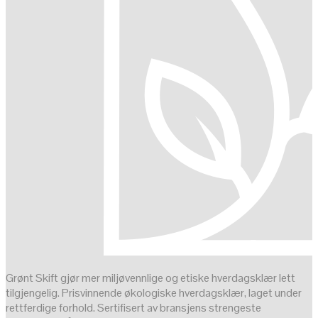
Grønt Skift gjør mer miljøvennlige og etiske hverdagsklær lett
tilgjengelig. Prisvinnende økologiske hverdagsklær, laget under
rettferdige forhold. Sertifisert av bransjens strengeste