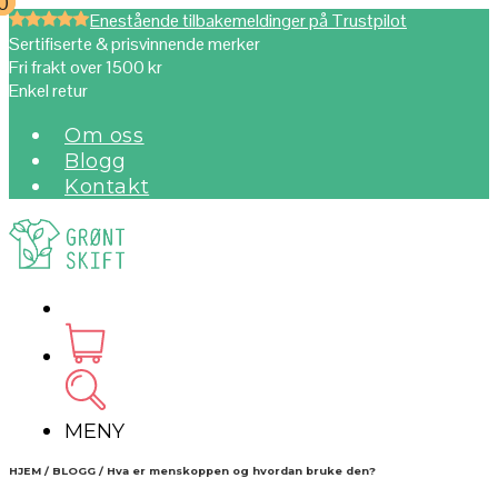
0
0
Enestående tilbakemeldinger på Trustpilot
Sertifiserte & prisvinnende merker
Fri frakt over 1500 kr
Enkel retur
Om oss
Blogg
Kontakt
MENY
HJEM / BLOGG / Hva er menskoppen og hvordan bruke den?