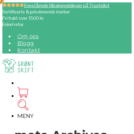
0
0
Enestående tilbakemeldinger på Trustpilot
Sertifiserte & prisvinnende merker
Fri frakt over 1500 kr
Enkel retur
Om oss
Blogg
Kontakt
MENY