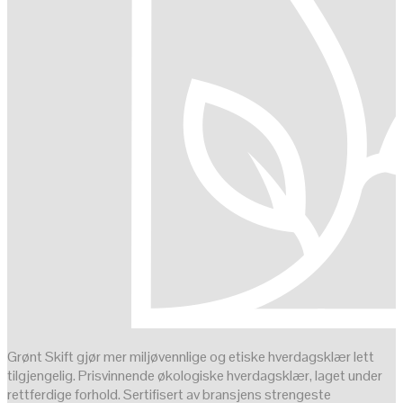
Grønt Skift gjør mer miljøvennlige og etiske hverdagsklær lett
tilgjengelig. Prisvinnende økologiske hverdagsklær, laget under
rettferdige forhold. Sertifisert av bransjens strengeste