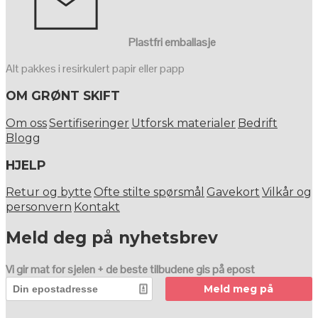
Plastfri emballasje
Alt pakkes i resirkulert papir eller papp
OM GRØNT SKIFT
Om oss
Sertifiseringer
Utforsk materialer
Bedrift
Blogg
HJELP
Retur og bytte
Ofte stilte spørsmål
Gavekort
Vilkår og
personvern
Kontakt
Meld deg på nyhetsbrev
Vi gir mat for sjelen + de beste tilbudene gis på epost
Meld meg på