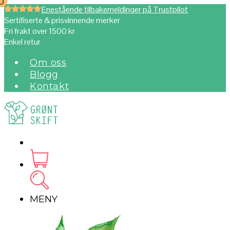
0
0
Enestående tilbakemeldinger på Trustpilot
Sertifiserte & prisvinnende merker
Fri frakt over 1500 kr
Enkel retur
Om oss
Blogg
Kontakt
MENY