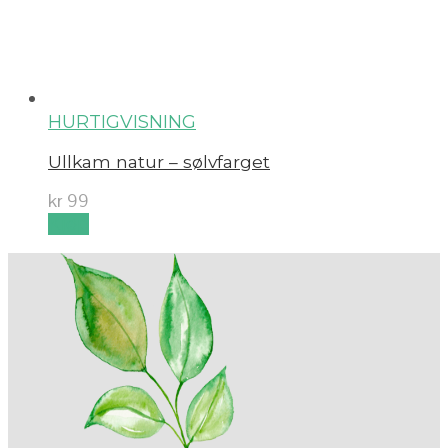
HURTIGVISNING
Ullkam natur – sølvfarget
kr
99
Kjøp