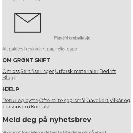
Plastfri emballasje
Alt pakkes i resirkulert papir eller papp
OM GRØNT SKIFT
Om oss
Sertifiseringer
Utforsk materialer
Bedrift
Blogg
HJELP
Retur og bytte
Ofte stilte spørsmål
Gavekort
Vilkår og
personvern
Kontakt
Meld deg på nyhetsbrev
Vi gir mat for sjelen + de beste tilbudene gis på epost