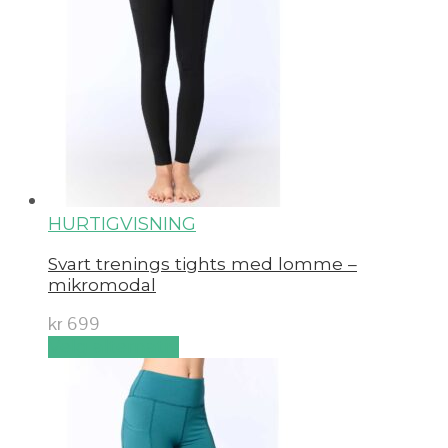
HURTIGVISNING
Svart trenings tights med lomme –
mikromodal
kr
699
Velg alternativ