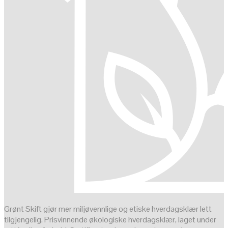
Grønt Skift gjør mer miljøvennlige og etiske hverdagsklær lett
tilgjengelig. Prisvinnende økologiske hverdagsklær, laget under