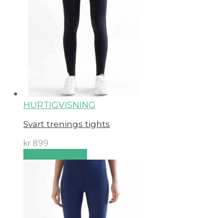
HURTIGVISNING
Svart trenings tights
kr
899
Velg alternativ