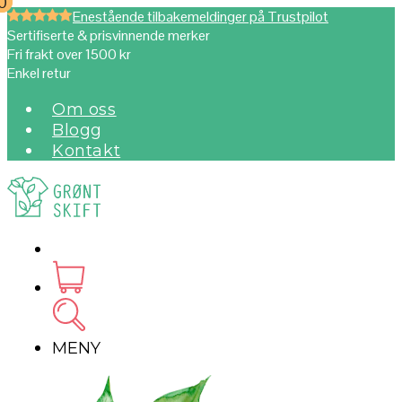
0
0
Enestående tilbakemeldinger på Trustpilot
Sertifiserte & prisvinnende merker
Fri frakt over 1500 kr
Enkel retur
Om oss
Blogg
Kontakt
MENY