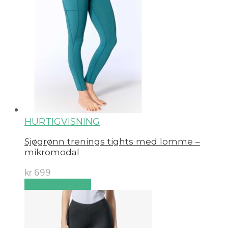
HURTIGVISNING
Sjøgrønn trenings tights med lomme –
mikromodal
kr
699
Velg alternativ