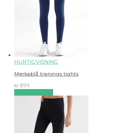
HURTIGVISNING
Mørkeblå trenings tights
kr
899
Velg alternativ