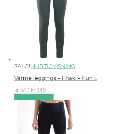
SALG!
HURTIGVISNING
Varme leggings – Khaki – Kun L
kr
549
kr
349
Velg alternativ